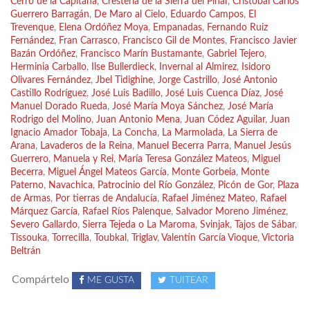
Cerro de la Capitana
,
Crestería de la Sierra del Pinar
,
Cristóbal Carlos
Guerrero Barragán
,
De Maro al Cielo
,
Eduardo Campos
,
El
Trevenque
,
Elena Ordóñez Moya
,
Empanadas
,
Fernando Ruiz
Fernández
,
Fran Carrasco
,
Francisco Gil de Montes
,
Francisco Javier
Bazán Ordóñez
,
Francisco Marín Bustamante
,
Gabriel Tejero
,
Herminia Carballo
,
Ilse Bullerdieck
,
Invernal al Almirez
,
Isidoro
Olivares Fernández
,
Jbel Tidighine
,
Jorge Castrillo
,
José Antonio
Castillo Rodríguez
,
José Luis Badillo
,
José Luis Cuenca Díaz
,
José
Manuel Dorado Rueda
,
José María Moya Sánchez
,
José María
Rodrigo del Molino
,
Juan Antonio Mena
,
Juan Códez Aguilar
,
Juan
Ignacio Amador Tobaja
,
La Concha
,
La Marmolada
,
La Sierra de
Arana
,
Lavaderos de la Reina
,
Manuel Becerra Parra
,
Manuel Jesús
Guerrero
,
Manuela y Rei
,
María Teresa González Mateos
,
Miguel
Becerra
,
Miguel Ángel Mateos García
,
Monte Gorbeia
,
Monte
Paterno
,
Navachica
,
Patrocinio del Río González
,
Picón de Gor
,
Plaza
de Armas
,
Por tierras de Andalucía
,
Rafael Jiménez Mateo
,
Rafael
Márquez García
,
Rafael Ríos Palenque
,
Salvador Moreno Jiménez
,
Severo Gallardo
,
Sierra Tejeda o La Maroma
,
Svinjak
,
Tajos de Sábar
,
Tissouka
,
Torrecilla
,
Toubkal
,
Triglav
,
Valentín García Vioque
,
Victoria
Beltrán
Compártelo
ME GUSTA
TUITEAR