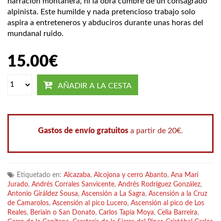
narración montañera, ni la obra cumbre de un consagrado
alpinista. Este humilde y nada pretencioso trabajo solo
aspira a entreteneros y abduciros durante unas horas del
mundanal ruido.
15.00
€
AÑADIR A LA CESTA
Gastos de envío gratuitos
a partir de 20€.
Etiquetado en:
Alcazaba
,
Alcojona y cerro Abanto
,
Ana Mari
Jurado
,
Andrés Corrales Sanvicente
,
Andrés Rodríguez González
,
Antonio Giráldez Sousa
,
Ascensión a La Sagra
,
Ascensión a la Cruz
de Camarolos
,
Ascensión al pico Lucero
,
Ascensión al pico de Los
Reales
,
Beriain o San Donato
,
Carlos Tapia Moya
,
Celia Barreira
,