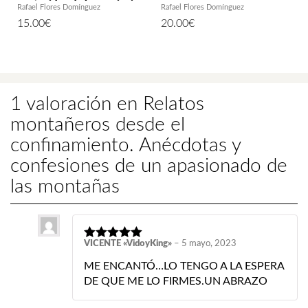
protegidos de la provincia
Rafael Flores Domínguez
Rafael Flores Domínguez
de Sevilla
15.00
€
20.00
€
1 valoración en
Relatos
montañeros desde el
confinamiento. Anécdotas y
confesiones de un apasionado de
las montañas
VICENTE «VidoyKing»
–
5 mayo, 2023
ME ENCANTÓ…LO TENGO A LA ESPERA
DE QUE ME LO FIRMES.UN ABRAZO