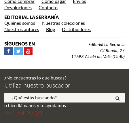
Cómo comprar
Cómo pagar
Envíos
Devoluciones
Contacto
EDITORIAL LA SERRANÍA
Quiénes somos
Nuestras colecciones
Nuestros autores
Blog
Distribuidores
SÍGUENOS EN
Editorial La Serranía
C/ Ronda, 27
11693 Alcalá del Valle (Cádiz)
¿No encuentras lo que buscas?
Utiliza nuestro buscador
o bien llámanos y te ayudamos
661 84 97 31