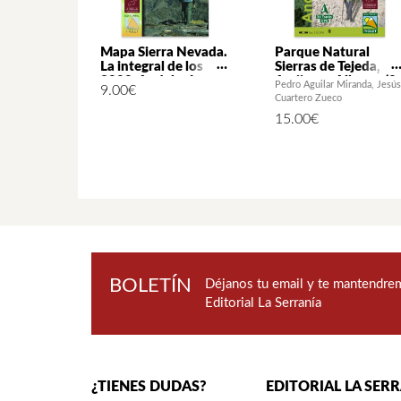
Mapa Sierra Nevada.
Parque Natural
La integral de los
Sierras de Tejeda,
3000. Andalucía.
Amijara y Alhama (2
Pedro Aguilar Miranda
Jesús
9.00
€
Ascensiones clásicas
mapas)
Cuartero Zueco
de alta montaña
15.00
€
1:25.000 2ª ed.
BOLETÍN
Déjanos tu email y te mantendrem
Editorial La Serranía
¿TIENES DUDAS?
EDITORIAL LA SER