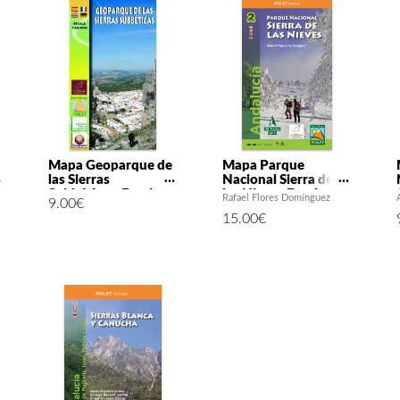
Mapa Geoparque de
Mapa Parque
las Sierras
Nacional Sierra de
Subbéticas. Escala
las Nieves Escala
Rafael Flores Domínguez
9.00
€
1:40000
1:25.000
15.00
€