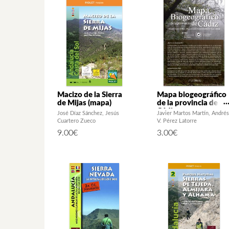
Macizo de la Sierra
Mapa biogeográfico
de Mijas (mapa)
de la provincia de
Cádiz
José Díaz Sánchez
Jesús
Javier Martos Martín
Andrés
Cuartero Zueco
V. Pérez Latorre
9.00
€
3.00
€