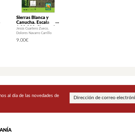
Sierras Blanca y
Canucha. Escala
1:20.000. Sierras de
Jesús Cuartero Zueco
Marbella, Istán,
Dolores Navarro Carrillo
Monda y Ojén
9.00
€
os al día de las novedades de
RANÍA