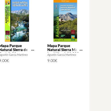
Mapa Parque
Mapa Parque
Natural Sierra de
Natural Sierra María-
Castril. 32
Los Vélez 1:30.000
Agustín García Martínez
Agustín García Martínez
itinerarios. Escala
9.00
€
9.00
€
1:30.000