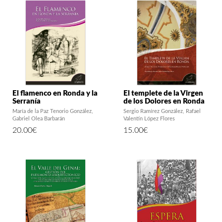
El flamenco en Ronda y la
El templete de la Virgen
Serranía
de los Dolores en Ronda
María de la Paz Tenorio González
Sergio Ramírez González
Rafael
Gabriel Olea Barbarán
Valentín López Flores
20.00
€
15.00
€