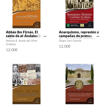
Abbás ibn Firnás. El
Anarquismo, represión y
sabio de al-Ándalus (3ª
campañas de prensa.
ed.)
Alcalá del Valle (1903-
Antonio R. Acedo del Olmo
Diego Caro Cancela
1910)
Ordóñez
12.00
€
12.00
€