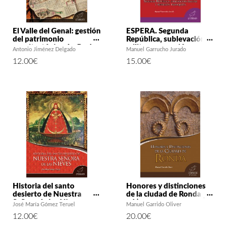
El Valle del Genal: gestión
ESPERA. Segunda
del patrimonio
República, sublevación
arquitectónico. La Real
militar y represión
Antonio Jiménez Delgado
Manuel Garrucho Jurado
Fábrica de Hoja de Lata
franquista
12.00
€
15.00
€
de la Serranía de Ronda y
su inventario de
edificaciones como
herramienta para el
desarrollo local
sostenible
Historia del santo
Honores y distinciones
desierto de Nuestra
de la ciudad de Ronda (2ª
Señora de las Nieves
ed.)
José María Gómez Teruel
Manuel Garrido Oliver
12.00
€
20.00
€