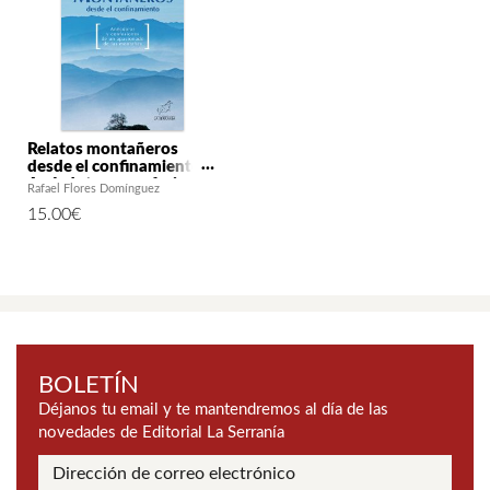
Relatos montañeros
desde el confinamiento.
Anécdotas y confesiones
Rafael Flores Domínguez
de un apasionado de las
15.00
€
montañas
BOLETÍN
Déjanos tu email y te mantendremos al día de las
novedades de Editorial La Serranía