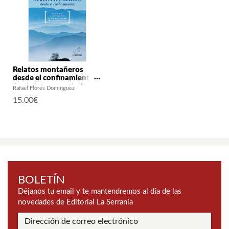
Relatos montañeros
desde el confinamiento.
Anécdotas y confesiones
Rafael Flores Domínguez
de un apasionado de las
15.00
€
montañas
BOLETÍN
Déjanos tu email y te mantendremos al día de las
novedades de Editorial La Serranía