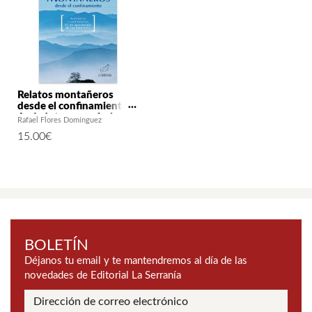
Relatos montañeros
desde el confinamiento.
Anécdotas y confesiones
Rafael Flores Domínguez
de un apasionado de las
15.00
€
montañas
BOLETÍN
Déjanos tu email y te mantendremos al día de las
novedades de Editorial La Serranía