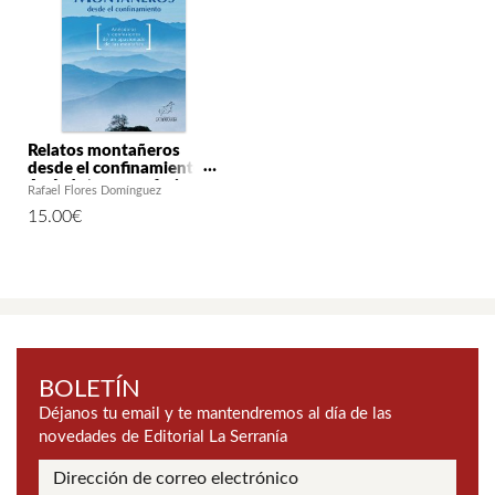
Relatos montañeros
desde el confinamiento.
Anécdotas y confesiones
Rafael Flores Domínguez
de un apasionado de las
15.00
€
montañas
BOLETÍN
Déjanos tu email y te mantendremos al día de las
novedades de Editorial La Serranía