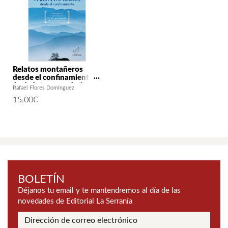
Relatos montañeros
desde el confinamiento.
Anécdotas y confesiones
Rafael Flores Domínguez
de un apasionado de las
15.00
€
montañas
BOLETÍN
Déjanos tu email y te mantendremos al día de las
novedades de Editorial La Serranía