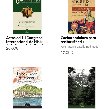
Actas del III Congreso
Cocina andaluza para
Internacional de Historia
recitar (5ª ed.)
de la Serranía de Ronda –
José Antonio Castillo Rodríguez
20.00
€
Anejos de Takurunna, n.º
12.00
€
3