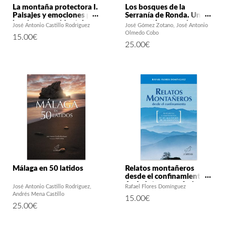
La montaña protectora I.
Los bosques de la
Paisajes y emociones por
Serranía de Ronda. Una
las sierras occidentales
perspectiva espacio-
José Antonio Castillo Rodríguez
José Gómez Zotano
José Antonio
de Málaga
temporal
Olmedo Cobo
15.00
€
25.00
€
Málaga en 50 latidos
Relatos montañeros
desde el confinamiento.
Anécdotas y confesiones
José Antonio Castillo Rodríguez
Rafael Flores Domínguez
de un apasionado de las
Andrés Mena Castillo
15.00
€
montañas
25.00
€