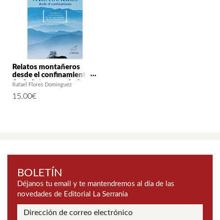
Relatos montañeros
desde el confinamiento.
Anécdotas y confesiones
Rafael Flores Domínguez
de un apasionado de las
15.00
€
montañas
BOLETÍN
Déjanos tu email y te mantendremos al día de las
novedades de Editorial La Serranía