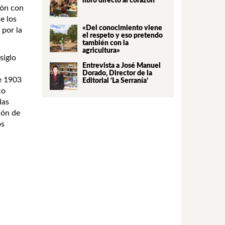
libro directo al corazón
ión con
e los
«Del conocimiento viene
 por la
el respeto y eso pretendo
también con la
agricultura»
siglo
Entrevista a José Manuel
Dorado, Director de la
de 1903
Editorial ‘La Serranía’
co
las
ión de
os