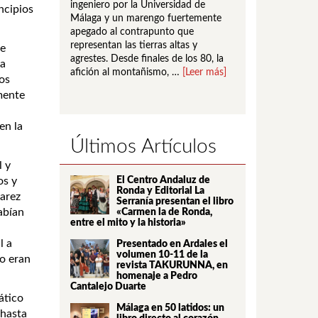
scritor y
ingeniero por la Universidad de
Rodríguez Becerra 
ncipios
écnico Superior
Málaga y un marengo fuertemente
Medicina y Cirugía,
ación de
apegado al contrapunto que
Medicina Interna y 
autor de varios
representan las tierras altas y
Aparato Respirator
le
on los espacios …
agrestes. Desde finales de los 80, la
jubilación en 2011
ta
afición al montañismo, …
[Leer más]
jefe …
[Leer más]
ios
mente
en la
Últimos Artículos
l y
El Centro Andaluz de
os y
Ronda y Editorial La
varez
Serranía presentan el libro
abían
«Carmen la de Ronda,
entre el mito y la historia»
l a
Presentado en Ardales el
volumen 10-11 de la
no eran
revista TAKURUNNA, en
homenaje a Pedro
Cantalejo Duarte
ático
Málaga en 50 latidos: un
 hasta