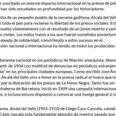
junio de 1979) es un e
r suscitado un enorme impacto internacional en la prensa de pri
naturalista andaluz, T
s han sido estudiados en profundidad por los historiadores.
en Gestión y Organiz
Recursos Naturales y 
sta de un pequeño pueblo de la serranía gaditana, Alcalá del Val
libros relacionados c
todo el país para reclamar la libertad de los presos sociales. Es
[Leer más]
disuelta violentamente con el resultado de un joven muerto y var
s civiles. Los malos tratos a los que fueron sometidos posterior
leada de solidaridad, convirtiendo a estos sucesos en el
ón nacional e internacional ha tenido de todos los producidos 
ente nacional en los periódicos de filiación anarquista, libera
partir de 1904 con multitud de denuncias en periódicos extranjer
ola” en las principales ciudades europeas. Como escribió José Ál
lcalá del Valle vino a llenar en la prensa radical el hueco que h
por la liberación de los presos de La Mano Negra. Tanto fue así
 Moderna de Barcelona, inició en 1909 una campaña internaciona
alle, e incluso estuvo dispuesto a convocar una huelga general si 
ensa. Alcalá del Valle (1903-1910)
de Diego Caro Cancela, catedr
Cádiz rescata este fundamental episodio de nuestro pasado que