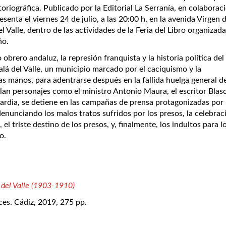
riográfica. Publicado por la Editorial La Serranía, en colaborac
enta el viernes 24 de julio, a las 20:00 h, en la avenida Virgen d
 Valle, dentro de las actividades de la Feria del Libro organizada
ño.
 obrero andaluz, la represión franquista y la historia política del 
calá del Valle, un municipio marcado por el caciquismo y la
as manos, para adentrarse después en la fallida huelga general 
sfilan personajes como el ministro Antonio Maura, el escritor Blas
Guardia, se detiene en las campañas de prensa protagonizadas por 
denunciando los malos tratos sufridos por los presos, la celebrac
l triste destino de los presos, y, finalmente, los indultos para l
o.
 del Valle (1903-1910)
ces. Cádiz, 2019, 275 pp.