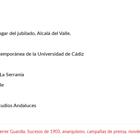
ar del jubilado, Alcalá del Valle.
temporánea de la Universidad de Cádiz
La Serranía
le
studios Andaluces
errer Guardia
,
Sucesos de 1903
,
anarquismo
,
campañas de prensa
,
movim