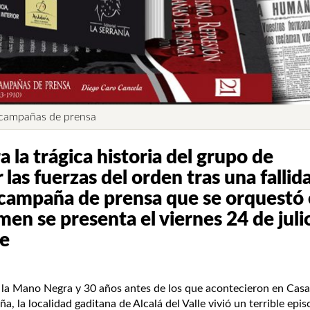
Catálogo d
nº
andalusíes 
17
Virgilio Martíne
Rubén-Lot García
18.00
€
y campañas de prensa
la trágica historia del grupo de
as fuerzas del orden tras una fallid
a campaña de prensa que se orquestó
men se presenta el viernes 24 de julio
le
Manuel Becerra 
 la Mano Negra y 30 años antes de los que acontecieron en Casa
Manuel Becerra Parra
 la localidad gaditana de Alcalá del Valle vivió un terrible epis