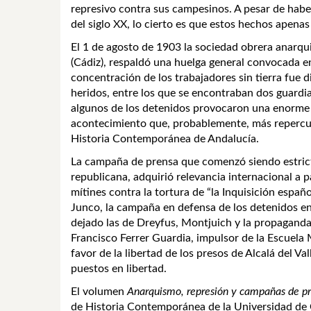
represivo contra sus campesinos. A pesar de habe
del siglo XX, lo cierto es que estos hechos apena
El 1 de agosto de 1903 la sociedad obrera anarqui
(Cádiz), respaldó una huelga general convocada en 
concentración de los trabajadores sin tierra fue 
heridos, entre los que se encontraban dos guardia
algunos de los detenidos provocaron una enorme o
acontecimiento que, probablemente, más repercusi
Historia Contemporánea de Andalucía.
La campaña de prensa que comenzó siendo estrictam
republicana, adquirió relevancia internacional a 
mítines contra la tortura de “la Inquisición españ
Junco, la campaña en defensa de los detenidos en A
dejado las de Dreyfus, Montjuich y la propaganda 
Francisco Ferrer Guardia, impulsor de la Escuela
favor de la libertad de los presos de Alcalá del V
puestos en libertad.
El volumen
Anarquismo, represión y campañas de pr
de Historia Contemporánea de la Universidad de 