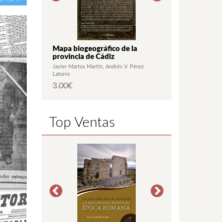
la Algarbía
Mapa biogeográfico de la
Casares. Una 
a y
provincia de Cádiz
las actas de c
es
1618)
Juan Antonio
Javier Martos Martín
Andrés V. Pérez
Marcos Vázquez Ca
óñez Frías
Latorre
20.00
€
3.00
€
Top Ventas