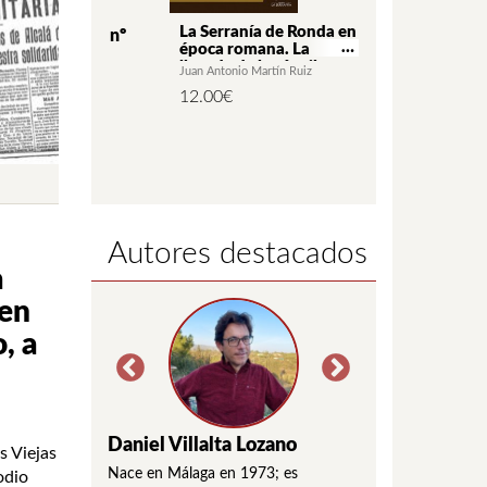
e monedas
La Serranía de Ronda en
Hist
nº
nº
de Espera
época romana. La
(Fed
llegada de las águilas
z Enamorado
Juan Antonio Martín Ruiz
Federi
 Lerga
12.00
€
12.0
Autores destacados
a
 en
, a
Parra
Daniel Villalta Lozano
Eulogio Rodrí
s Viejas
 (Benaoján, 1 de
Nace en Málaga en 1973; es
Nacido en Benaojá
odio