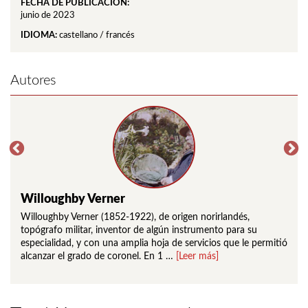
FECHA DE PUBLICACIÓN:
junio de 2023
IDIOMA:
castellano / francés
Autores
Willoughby Verner
Hug
 de
Willoughby Verner (1852-1922), de origen norirlandés,
Hugo
siglo
topógrafo militar, inventor de algún instrumento para su
preh
especialidad, y con una amplia hoja de servicios que le permitió
part
alcanzar el grado de coronel. En 1 …
[Leer más]
perm