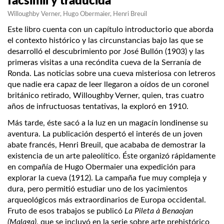
facsímil y traducida
Willoughby Verner
Hugo Obermaier
Henri Breuil
Este libro cuenta con un capítulo introductorio que aborda
el contexto histórico y las circunstancias bajo las que se
desarrolló el descubrimiento por José Bullón (1903) y las
primeras visitas a una recóndita cueva de la Serranía de
Ronda. Las noticias sobre una cueva misteriosa con letreros
que nadie era capaz de leer llegaron a oídos de un coronel
británico retirado, Willoughby Verner, quien, tras cuatro
años de infructuosas tentativas, la exploró en 1910.
Más tarde, éste sacó a la luz en un magacín londinense su
aventura. La publicación despertó el interés de un joven
abate francés, Henri Breuil, que acababa de demostrar la
existencia de un arte paleolítico. Éste organizó rápidamente
en compañía de Hugo Obermaier una expedición para
explorar la cueva (1912). La campaña fue muy compleja y
dura, pero permitió estudiar uno de los yacimientos
arqueológicos más extraordinarios de Europa occidental.
Fruto de esos trabajos se publicó
La Pileta à Benaojan
(Malaga)
, que se incluyó en la serie sobre arte prehistórico