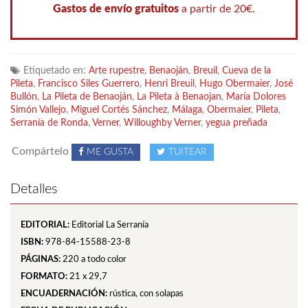
Gastos de envío gratuitos
a partir de 20€.
Etiquetado en:
Arte rupestre
,
Benaoján
,
Breuil
,
Cueva de la
Pileta
,
Francisco Siles Guerrero
,
Henri Breuil
,
Hugo Obermaier
,
José
Bullón
,
La Pileta de Benaoján
,
La Pileta à Benaojan
,
María Dolores
Simón Vallejo
,
Miguel Cortés Sánchez
,
Málaga
,
Obermaier
,
Pileta
,
Serranía de Ronda
,
Verner
,
Willoughby Verner
,
yegua preñada
Compártelo
ME GUSTA
TUITEAR
Detalles
EDITORIAL:
Editorial La Serranía
ISBN:
978-84-15588-23-8
PÁGINAS:
220
a todo color
FORMATO:
21 x 29,7
ENCUADERNACIÓN:
rústica, con solapas