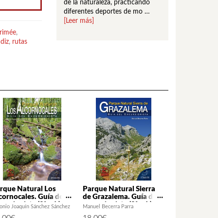
l patrimonio histórico
de la naturaleza, practicando
paisaje, del patrim
ismo de naturaleza,
diferentes deportes de mo …
y en el turismo de 
Leer más]
[Leer más]
hecho …
[Leer más
rimée
,
diz
,
rutas
rque Natural Los
Parque Natural Sierra
cornocales. Guía del
de Grazalema. Guía del
cursionista (2ª ed.)
excursionista (2ª ed.)
onio Joaquín Sánchez Sánchez
Manuel Becerra Parra