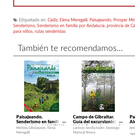
paisaje, de
y en el tur
hecho …
[
Etiquetado en:
Cádiz
,
Elena Meregalli
,
Paisajeando
,
Prosper Mé
Senderismo
,
Senderismo en familia por Andalucía
,
provincia de Cá
para niños
,
rutas senderistas
También te recomendamos…
Paisajeando.
Campo de Gibraltar.
Pa
Senderismo en familia
Guía del excursionista.
Al
por Andalucía. HUELVA
Vol. I: Rutas de montaña
ex
Michela Ghislanzoni
Elena
Lorenzo Sevilla Isidro
Domingo
Ant
(2ª ed.)
(2ª ed.)
Meregalli
Mariscal Rivera