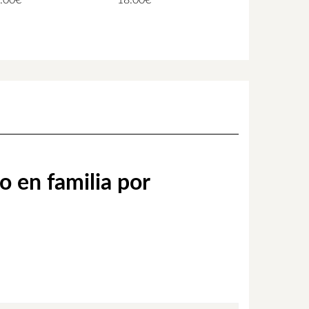
.00
€
18.00
€
o en familia por