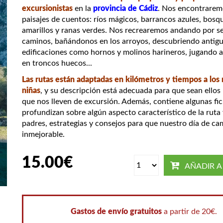
excursionistas
en la
provincia de
C
ádiz
. Nos encontrarem
paisajes de cuentos: ríos mágicos, barrancos azules, bosq
amarillos y ranas verdes. Nos recrearemos andando por s
caminos, bañándonos en los arroyos, descubriendo antig
edificaciones como hornos y molinos harineros, jugando a
en troncos huecos...
Las rutas están adaptadas en kilómetros y tiempos a los 
niñas
, y su descripción está adecuada para que sean ellos
que nos lleven de excursión. Además, contiene algunas fi
profundizan sobre algún aspecto característico de la ruta 
padres, estrategias y consejos para que nuestro día de c
inmejorable.
15.00
€
Michela 
AÑADIR A
Arquitecta,
(Lecco, 197
año 2000 en
Profesiona
Gastos de envío gratuitos
a partir de 20€.
se centra e