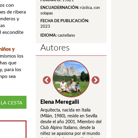
FORMATO:
15x21
os con
ENCUADERNACIÓN:
rústica, con
ues de ribera
solapas
enderos y
FECHA DE PUBLICACIÓN:
uas
2023
l escondite
IDIOMA:
castellano
Autores
niños y
 mismos los
chas que
y, para los
ampo sea
Ghislanzoni
Elena Meregalli
Michela Ghisl
 LA CESTA
 nacida en Italia
Arquitecta, nacida en Italia
Arquitecta, nacida e
6), reside desde el
(Milán, 1980), reside en Sevilla
(Lecco, 1976), resi
 Sevilla.
desde el año 2001. Miembro del
año 2000 en Sevilla
lmente su actividad
Club Alpino Italiano, desde la
Profesionalmente s
n el estudio del
niñez se apasiona por el mundo
se centra en el est