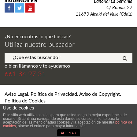
SÍGUENOS EN
Editorial La Serranía
C/ Ronda, 27
11693 Alcalá del Valle (Cádiz)
¿No encuentras lo que buscas?
Utiliza nuestro buscador
o bien llámanos y te ayudamos
661 84 97 31
Aviso Legal. Política de Privacidad. Aviso de Copyright.
Política de Cookies
Uso de cookies
© Editorial La Serranía S.L. Todos los derechos reservados.
Este sitio web utiliza cookies para que usted tenga la mejor experiencia de
usuario. Si continúa navegando está dando su consentimiento para la
aceptación de las mencionadas cookies y la aceptación de nuestra
política de
cookies
, pinche el enlace para mayor información
DESARROLLO Y DISEÑO WEB DE TIENDA ONLINE SEVILLA
ANDRÉS
RAMÍREZ LERÍA
ACEPTAR