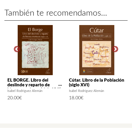
También te recomendamos…
EL BORGE. Libro del
Cútar. Libro de la Población
deslinde y reparto de
(siglo XVI)
o
bienes moriscos (siglo XVI)
Isabel Rodríguez Alemán
Isabel Rodríguez Alemán
e
20.00
€
18.00
€