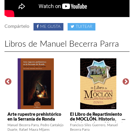
Compártelo
ME GUSTA
TUITEAR
Libros de Manuel Becerra Parra
Arte rupestre prehistórico
El Libro de Repartimiento
en la Serranía de Ronda
de MOCLÓN. Historia,
paisaje rural y poblamiento
Manuel Becerra Parra
Pedro Cantalejo
Francisco Siles Guerrero
Manuel
de una pequeña alquería de
Duarte
Rafael Maura Mijares
Becerra Parra
El Havaral (siglos XV y XVI)