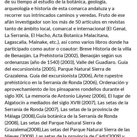
de su tiempo al estudio de la botánica, geología,
arqueología e historia de esta comarca andaluza y a
recorrer sus intrincados caminos y veredas. Fruto de ese
afán investigador son los más de 50 artículos en revistas
tanto de ámbito local, comarcal e internacional (El Genal,
La Serranía, El Hacho, Acta Botanica Malacitana,
Lagascalia, Mainake, etc.), así como varios libros donde ha
participado como autor o coautor: Breve Historia de la villa
de Benaoján. La Prehistoria (2002), Benaoján según sus
ordenanzas (año de 1540) (2003), Valle del Guadiaro. Guía
del excursionista (2005), Parque Natural Sierra de
Grazalema. Guía del excursionista (2006), Arte rupestre
prehistórico en la Serranía de Ronda (2006), Ordenación y
aprovechamiento de los pinsapares rondeños durante el
siglo XIX. La memoria de Antonio Láynez (2006), El lugar de
Algatocín a mediados del siglo XVIII (2007), Las setas de la
Serranía de Ronda (2007), Las setas de la provincia de
Málaga (2008),Guía botánica de la Serranía de Ronda
(2008), Las setas del Parque Natural Sierra de
Grazalema(2008),Las setas del Parque Natural Sierra de las
Nieves (2009), Las setas de la provincia de Cádiz(2009) y