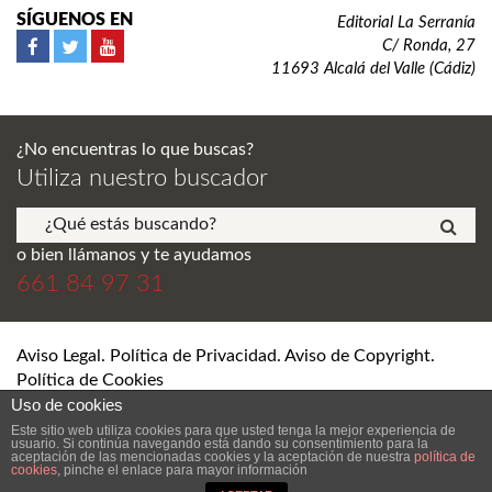
SÍGUENOS EN
Editorial La Serranía
C/ Ronda, 27
11693 Alcalá del Valle (Cádiz)
¿No encuentras lo que buscas?
Utiliza nuestro buscador
o bien llámanos y te ayudamos
661 84 97 31
Aviso Legal. Política de Privacidad. Aviso de Copyright.
Política de Cookies
Uso de cookies
© Editorial La Serranía S.L. Todos los derechos reservados.
Este sitio web utiliza cookies para que usted tenga la mejor experiencia de
usuario. Si continúa navegando está dando su consentimiento para la
aceptación de las mencionadas cookies y la aceptación de nuestra
política de
cookies
, pinche el enlace para mayor información
DESARROLLO Y DISEÑO WEB DE TIENDA ONLINE SEVILLA
ANDRÉS
RAMÍREZ LERÍA