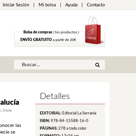
Iniciar Sesión
Mi bolsa
Ayuda
Contacto
Bolsa de compras
( Sin productos )
ENVÍO GRATUITO
a partir de 20€
Detalles
alucía
z
Irene
EDITORIAL:
Editorial La Serranía
ISBN:
978-84-15588-16-0
onocer las
PÁGINAS:
278
a todo color
pecie se