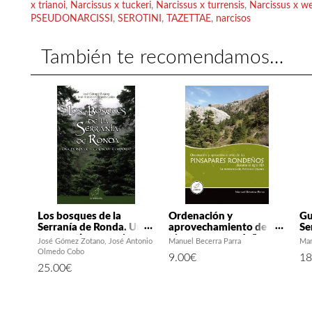
x trianoi
,
Narcissus x tuckeri
,
Narcissus x turrensis
,
Narcissus x we
PSEUDONARCISSI
,
SEROTINI
,
TAZETTAE
,
narcisos
También te recomendamos…
Los bosques de la
Ordenación y
Gu
Serranía de Ronda. Una
aprovechamiento de los
Se
perspectiva espacio-
pinsapares rondeños
José Gómez Zotano
José Antonio
Manuel Becerra Parra
Man
temporal
durante el siglo XIX. La
Olmedo Cobo
9.00
€
18
memoria de Antonio
25.00
€
Láynez