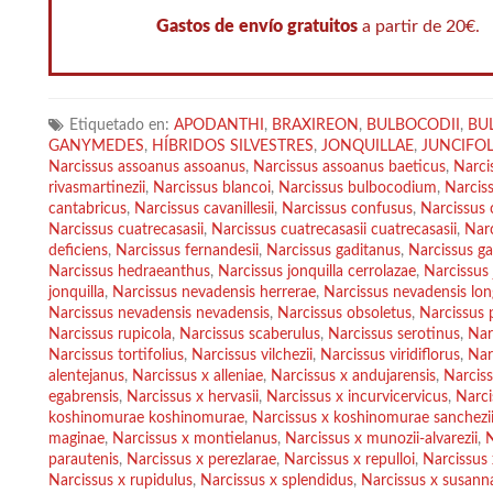
[Leer más]
Gastos de envío gratuitos
a partir de 20€.
Etiquetado en:
APODANTHI
,
BRAXIREON
,
BULBOCODII
,
BU
GANYMEDES
,
HÍBRIDOS SILVESTRES
,
JONQUILLAE
,
JUNCIFOL
Narcissus assoanus assoanus
,
Narcissus assoanus baeticus
,
Narci
rivasmartinezii
,
Narcissus blancoi
,
Narcissus bulbocodium
,
Narcis
cantabricus
,
Narcissus cavanillesii
,
Narcissus confusus
,
Narcissus 
Narcissus cuatrecasasii
,
Narcissus cuatrecasasii cuatrecasasii
,
Nar
deficiens
,
Narcissus fernandesii
,
Narcissus gaditanus
,
Narcissus ga
Narcissus hedraeanthus
,
Narcissus jonquilla cerrolazae
,
Narcissus 
jonquilla
,
Narcissus nevadensis herrerae
,
Narcissus nevadensis lon
Narcissus nevadensis nevadensis
,
Narcissus obsoletus
,
Narcissus 
Narcissus rupicola
,
Narcissus scaberulus
,
Narcissus serotinus
,
Nar
Narcissus tortifolius
,
Narcissus vilchezii
,
Narcissus viridiflorus
,
Nar
alentejanus
,
Narcissus x alleniae
,
Narcissus x andujarensis
,
Narciss
egabrensis
,
Narcissus x hervasii
,
Narcissus x incurvicervicus
,
Narci
koshinomurae koshinomurae
,
Narcissus x koshinomurae sanchezi
maginae
,
Narcissus x montielanus
,
Narcissus x munozii-alvarezii
,
N
parautenis
,
Narcissus x perezlarae
,
Narcissus x repulloi
,
Narcissus 
Narcissus x rupidulus
,
Narcissus x splendidus
,
Narcissus x susann