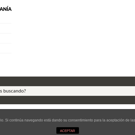
RANÍA
right.
Política de Cookies
© Editor
uario. Si continúa navegando está dando su consentimiento para la aceptación de l
RROLLO Y DISEÑO WEB DE TIENDA ONLINE SEVILLA
ANDRÉS RAMÍREZ 
ACEPTAR