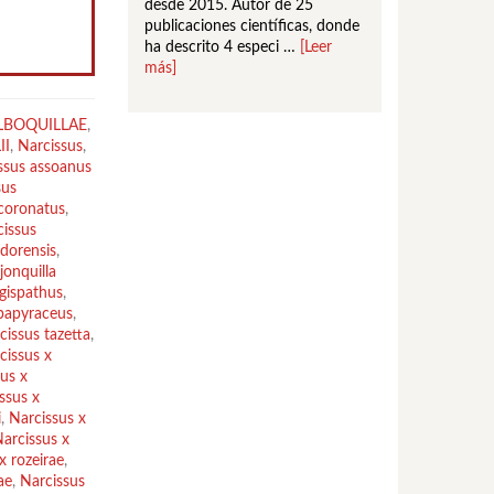
desde 2015. Autor de 25
la naturaleza desd
publicaciones científicas, donde
pequeño, le entusi
ha descrito 4 especi …
[Leer
botánica …
[Leer m
más]
LBOQUILLAE
,
II
,
Narcissus
,
ssus assoanus
sus
coronatus
,
cissus
dorensis
,
jonquilla
gispathus
,
papyraceus
,
cissus tazetta
,
cissus x
us x
ssus x
i
,
Narcissus x
arcissus x
x rozeirae
,
ae
,
Narcissus