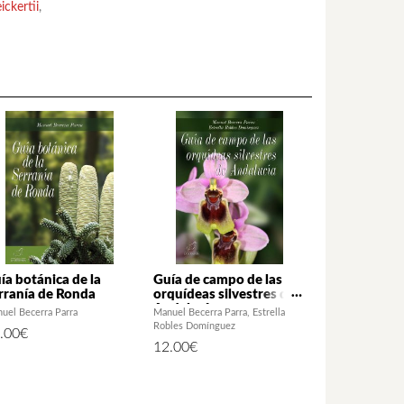
ickertii
,
ía botánica de la
Guía de campo de las
rranía de Ronda
orquídeas silvestres de
Andalucía
uel Becerra Parra
Manuel Becerra Parra
Estrella
Robles Domínguez
.00
€
12.00
€