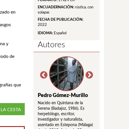
FORMATO:
17x24 cm
ENCUADERNACIÓN:
rústica, con
izado en
solapas
FECHA DE PUBLICACIÓN:
rasgos
2022
IDIOMA:
Español
Autores
rna y
riodo de
grafías que
ánchez García
Pedro Gómez-Murillo
Pablo Castro P
Mirandilla (Badajoz,
Nacido en Quintana de la
Ingeniero Técnico F
iólogo especializado
Serena (Badajoz, 1986). Es
nacido en Huelva (
 LA CESTA
s de conservación de
herpetólogo, escritor,
en la Sierra de Gat
dad en la Comunidad
investigador y naturalista,
de la provincia de 
de Extremadura.
asentado en Estepona (Málaga)
(Extremadura). Ap