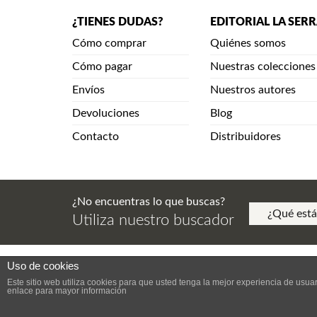
¿TIENES DUDAS?
EDITORIAL LA SER
Cómo comprar
Quiénes somos
Cómo pagar
Nuestras colecciones
Envíos
Nuestros autores
Devoluciones
Blog
Contacto
Distribuidores
¿No encuentras lo que buscas?
Utiliza nuestro buscador
Uso de cookies
Aviso Legal. Política de Privacidad. Aviso de Copy
Este sitio web utiliza cookies para que usted tenga la mejor experiencia de us
enlace para mayor información
DESA