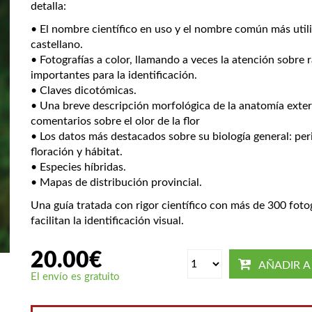
detalla:
• El nombre científico en uso y el nombre común más util
castellano.
• Fotografías a color, llamando a veces la atención sobre 
importantes para la identificación.
• Claves dicotómicas.
• Una breve descripción morfológica de la anatomía exte
comentarios sobre el olor de la flor
• Los datos más destacados sobre su biología general: pe
floración y hábitat.
• Especies híbridas.
• Mapas de distribución provincial.
Una guía tratada con rigor científico con más de 300 foto
facilitan la identificación visual.
Ángel S
Natural de 
20.00
€
1961), es B
AÑADIR A
en trabajo
El envío es gratuito
biodiversi
Autónoma 