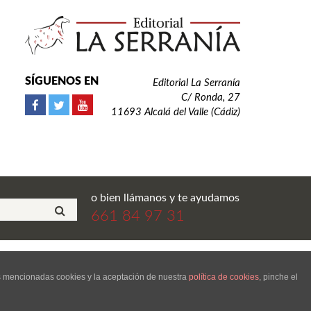
SÍGUENOS EN
Editorial La Serranía
C/ Ronda, 27
11693 Alcalá del Valle (Cádiz)
o bien llámanos y te ayudamos
661 84 97 31
ial La Serranía S.L. Todos los derechos reservados.
as mencionadas cookies y la aceptación de nuestra
política de cookies
, pinche el
LERÍA