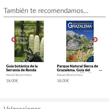
También te recomendamos…
Guía botánica de la
Parque Natural Sierra de
Serranía de Ronda
Grazalema. Guía del
excursionista (2ª ed.)
Manuel Becerra Parra
Manuel Becerra Parra
18.00
€
18.00
€