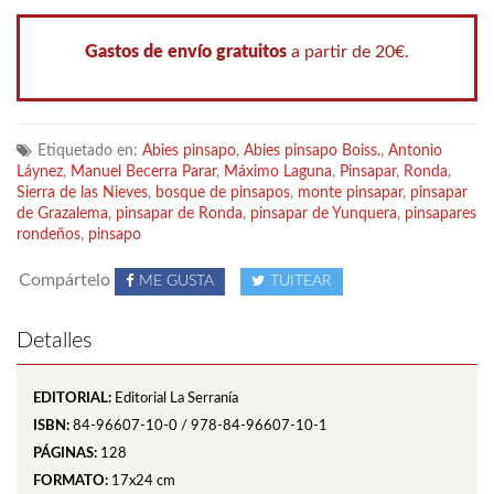
Gastos de envío gratuitos
a partir de 20€.
Etiquetado en:
Abies pinsapo
,
Abies pinsapo Boiss.
,
Antonio
Láynez
,
Manuel Becerra Parar
,
Máximo Laguna
,
Pinsapar
,
Ronda
,
Sierra de las Nieves
,
bosque de pinsapos
,
monte pinsapar
,
pinsapar
de Grazalema
,
pinsapar de Ronda
,
pinsapar de Yunquera
,
pinsapares
rondeños
,
pinsapo
Compártelo
ME GUSTA
TUITEAR
Detalles
EDITORIAL:
Editorial La Serranía
ISBN:
84-96607-10-0 / 978-84-96607-10-1
PÁGINAS:
128
FORMATO:
17x24 cm