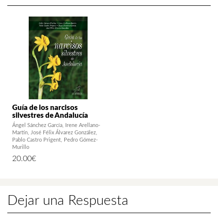
Guía de los narcisos
silvestres de Andalucía
Ángel Sánchez García
Irene Arellano-
Martín
José Félix Álvarez González
Pablo Castro Prigent
Pedro Gómez-
Murillo
20.00
€
Dejar una Respuesta