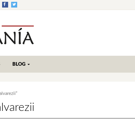
S
BLOG
lvarezii”
lvarezii