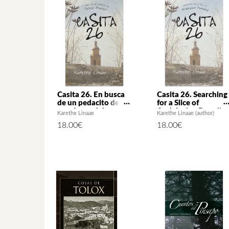
Casita 26. En busca
Casita 26. Searching
de un pedacito de
for a Slice of
paraíso andaluz
Andalusian Paradise
Karethe Linaae
Karethe Linaae (author)
18.00
€
18.00
€