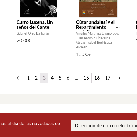
Curro Lucena. Un
Cútar andalusí y el
señor del Cante
Repartimiento
castellano:
Gabriel Olea Barbarán
Virgilio Martínez Enamorado
toponimia y
Juan Antonio Chavarría
20.00
€
onomástica (siglos
Vargas
Isabel Rodríguez
XV-XVI)
Alemán
15.00
€
←
1
2
3
4
5
6
…
15
16
17
→
os al día de las novedades de