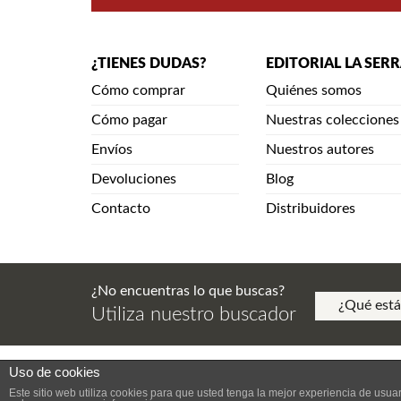
¿TIENES DUDAS?
EDITORIAL LA SER
Cómo comprar
Quiénes somos
Cómo pagar
Nuestras colecciones
Envíos
Nuestros autores
Devoluciones
Blog
Contacto
Distribuidores
¿No encuentras lo que buscas?
Utiliza nuestro buscador
Uso de cookies
Aviso Legal. Política de Privacidad. Aviso de Copy
Este sitio web utiliza cookies para que usted tenga la mejor experiencia de us