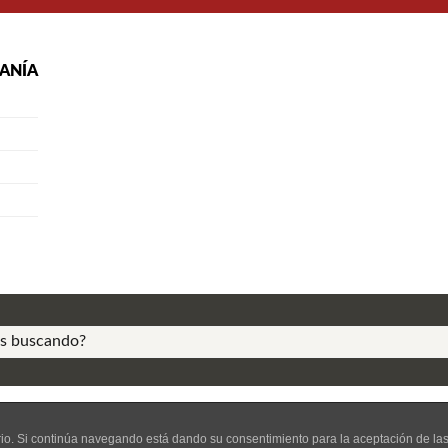
RANÍA
right.
Política de Cookies
© Editor
uario. Si continúa navegando está dando su consentimiento para la aceptación de l