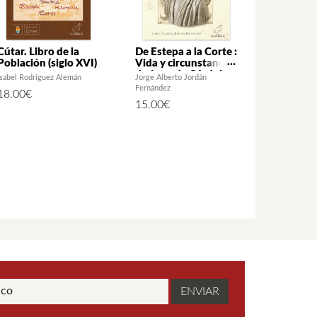
Cútar. Libro de la
De Estepa a la Corte :
Población (siglo XVI)
Vida y circunstancias
de Juan de Córdoba
Isabel Rodríguez Alemán
Jorge Alberto Jordán
Centurión (1612-
Fernández
18.00
€
1665) «Uno de los
15.00
€
hombres grandes de
su tiempo»