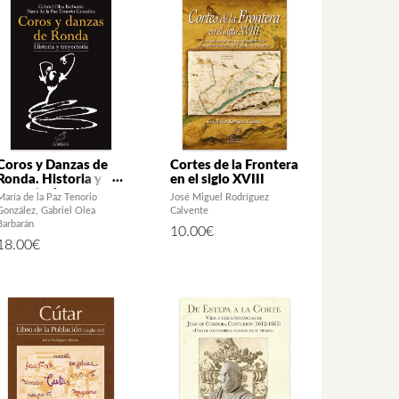
Coros y Danzas de
Cortes de la Frontera
Ronda. Historia y
en el siglo XVIII
trayectoria
María de la Paz Tenorio
José Miguel Rodríguez
González
Gabriel Olea
Calvente
Barbarán
10.00
€
18.00
€