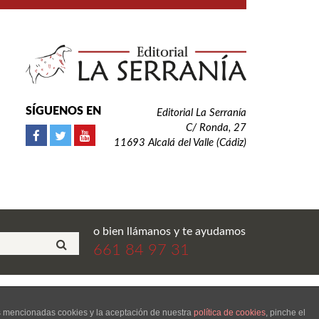
SÍGUENOS EN
Editorial La Serranía
C/ Ronda, 27
11693 Alcalá del Valle (Cádiz)
o bien llámanos y te ayudamos
661 84 97 31
ial La Serranía S.L. Todos los derechos reservados.
as mencionadas cookies y la aceptación de nuestra
política de cookies
, pinche el