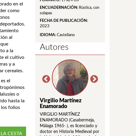
FORMATO:
17x24 cm
borado en el
ENCUADERNACIÓN:
Rústica, con
ender como
solapas
lonos
FECHA DE PUBLICACIÓN:
 deportados.
2023
ntamiento
IDIOMA:
Castellano
ión al
 que
Autores
o a la
e el cultivo
eras y a
ar cereales.
es el
antropónimos
dalusíes o
odríguez Alemán
Virgilio Martínez
Juan Antonio 
ido hasta la
Enamorado
Vargas
los folios
ríguez Alemán es
 doctora en Historia.
VIRGILIO MARTÍNEZ
Nacido en Sevilla 
de trabajo se centra
ENAMORADO (Casabermeja,
Licenciado en Filol
durante la Edad
Málaga 1965- ), es licenciado y
Románica y Doctor 
Ha examinado su
doctor en Historia Medieval por
Hispánica. Catedrát
 LA CESTA