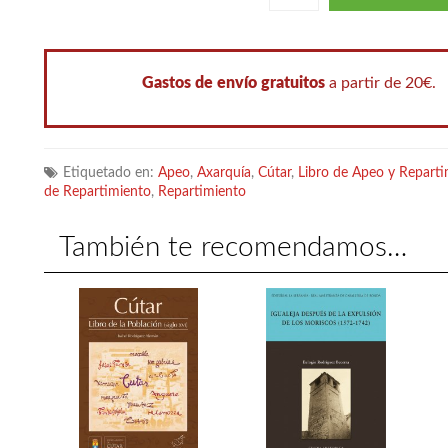
evolución s
través del 
natalidad, 
Gastos de envío gratuitos
a partir de 20€.
Etiquetado en:
Apeo
,
Axarquía
,
Cútar
,
Libro de Apeo y Reparti
de Repartimiento
,
Repartimiento
También te recomendamos…