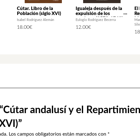
Cútar. Libro de la
Igualeja después de la
El
Población (siglo XVI)
expulsión de los
Re
moriscos (1572-1742)
MO
Isabel Rodríguez Alemán
Eulogio Rodríguez Becerra
Man
pa
Sil
18.00
€
12.00
€
po
18
pe
Ha
 “Cútar andalusí y el Repartimie
XVI)”
ada.
Los campos obligatorios están marcados con
*