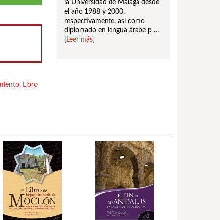
ocial y demográfica a
la Universidad de Málaga desde
de Lengua Castella
estudio de la
el año 1988 y 2000,
Literatura y Profe
…
[Leer más]
respectivamente, así como
Doctor en la Facul
diplomado en lengua árabe p …
Filología de la U …
[Leer más]
miento
,
Libro