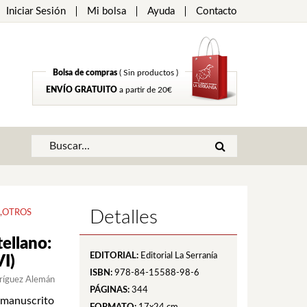
Iniciar Sesión
Mi bolsa
Ayuda
Contacto
Bolsa de compras
( Sin productos )
ENVÍO GRATUITO
a partir de 20€
Detalles
,
OTROS
tellano:
EDITORIAL:
Editorial La Serranía
I)
ISBN:
978-84-15588-98-6
dríguez Alemán
PÁGINAS:
344
l manuscrito