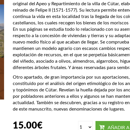
original del Apeo y Repartimiento de la villa de Cútar, ela
reinado de Felipe II (1571-1577). Su lectura permite ent
continua la vida en esta localidad tras la llegada de los co
castellanos, los cuales recogen los bienes de los moriscos
En sus páginas se estudia todo lo relacionado con su ase
respecto a la concesión de viviendas y tierras y su adaptac
nuevo medio físico al que acaban de llegar. Se comprueba
mantienen un modelo agrario con escasos cambios respect
explotación de recursos, en el que se perpetúa básicament
del viñedo, asociado a olivos, almendros, algarrobos, higu
diferentes árboles frutales. Y áreas reservadas para sembr
Otro apartado, de gran importancia por sus aportaciones, 
constituido por el análisis del origen etimológico de los 
y topónimos de Cútar. Revelan la huella dejada por los an
Isabel R
por pobladores anteriores a ellos y algunos se han manten
actualidad. También se descubren, gracias a su registro en 
Isabel Rod
de este manuscrito, nuevas denominaciones de lugares.
profesora y
Su ámbito 
en Málaga 
15.00
€
Moderna. 
AÑADIR A