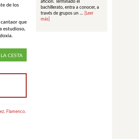
afición. Terminado el
te de los
bachillerato, entra a conocer, a
través de grupos un …
[Leer
más]
 cantaor que
a estudioso,
doxia.
 LA CESTA
rez
,
Flamenco
,