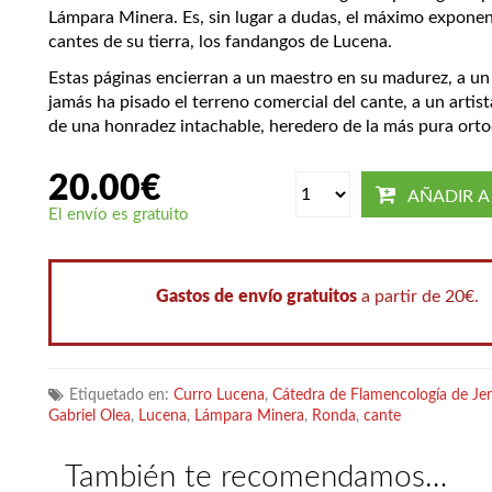
Lámpara Minera. Es, sin lugar a dudas, el máximo exponen
cantes de su tierra, los fandangos de Lucena.
Estas páginas encierran a un maestro en su madurez, a un
jamás ha pisado el terreno comercial del cante, a un artist
de una honradez intachable, heredero de la más pura orto
20.00
€
AÑADIR A
El envío es gratuito
Gastos de envío gratuitos
a partir de 20€.
Etiquetado en:
Curro Lucena
,
Cátedra de Flamencología de Je
Gabriel Olea
,
Lucena
,
Lámpara Minera
,
Ronda
,
cante
También te recomendamos…