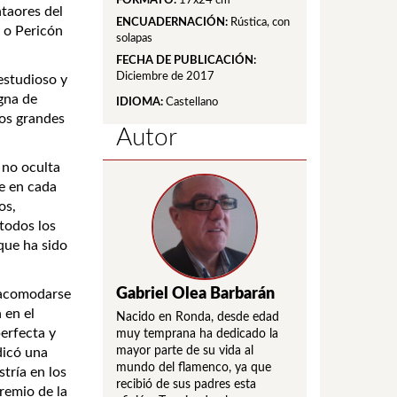
FORMATO:
17x24 cm
ntaores del
ENCUADERNACIÓN:
Rústica, con
 o Pericón
solapas
FECHA DE PUBLICACIÓN:
Diciembre de 2017
 estudioso y
gna de
IDIOMA:
Castellano
dos grandes
Autor
 no oculta
te en cada
os,
todos los
que ha sido
Gabriel Olea Barbarán
n acomodarse
 en el
Nacido en Ronda, desde edad
erfecta y
muy temprana ha dedicado la
mayor parte de su vida al
dicó una
mundo del flamenco, ya que
tría en los
recibió de sus padres esta
premio de la