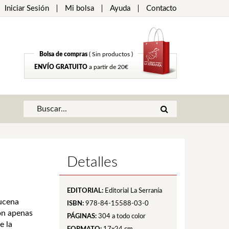
Iniciar Sesión
Mi bolsa
Ayuda
Contacto
Bolsa de compras
( Sin productos )
ENVÍO GRATUITO
a partir de 20€
Detalles
EDITORIAL:
Editorial La Serranía
ucena
ISBN:
978-84-15588-03-0
on apenas
PÁGINAS:
304
a todo color
e la