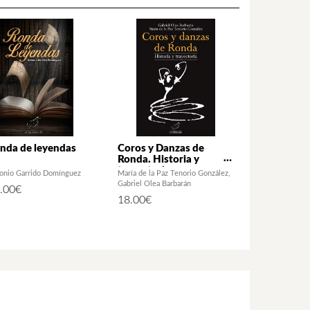
nda de leyendas
Coros y Danzas de
Ronda. Historia y
trayectoria
onio Garrido Domínguez
María de la Paz Tenorio González
Gabriel Olea Barbarán
.00
€
18.00
€