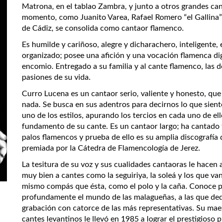
Matrona, en el tablao Zambra, y junto a otros grandes ca
momento, como Juanito Varea, Rafael Romero “el Gallina”
de Cádiz, se consolida como cantaor flamenco.
Es humilde y cariñoso, alegre y dicharachero, inteligente,
organizado; posee una afición y una vocación flamenca di
encomio. Entregado a su familia y al cante flamenco, las 
pasiones de su vida.
Curro Lucena es un cantaor serio, valiente y honesto, que
nada. Se busca en sus adentros para decirnos lo que sien
uno de los estilos, apurando los tercios en cada uno de ell
fundamento de su cante. Es un cantaor largo; ha cantado 
palos flamencos y prueba de ello es su amplia discografía 
premiada por la Cátedra de Flamencología de Jerez.
La tesitura de su voz y sus cualidades cantaoras le hace
muy bien a cantes como la seguiriya, la soleá y los que van
mismo compás que ésta, como el polo y la caña. Conoce p
profundamente el mundo de las malagueñas, a las que de
grabación con catorce de las más representativas. Su maes
cantes levantinos le llevó en 1985 a lograr el prestigioso 