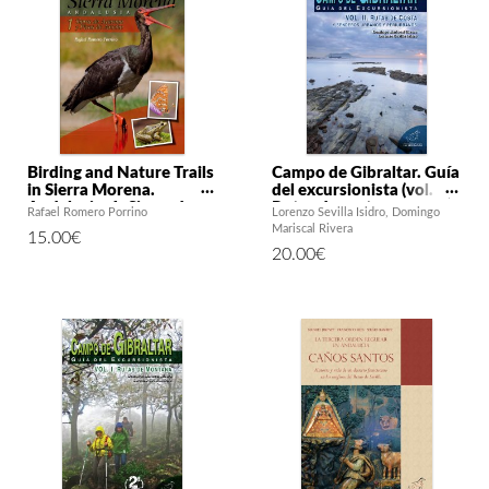
Birding and Nature Trails
Campo de Gibraltar. Guía
in Sierra Morena.
del excursionista (vol. II).
Andalusia. 1. Sierra de
Rutas de costa y
Rafael Romero Porrino
Lorenzo Sevilla Isidro
Domingo
Aracena y Picos de
senderos urbanos y
Mariscal Rivera
15.00
€
Aroche
periurbanos
20.00
€