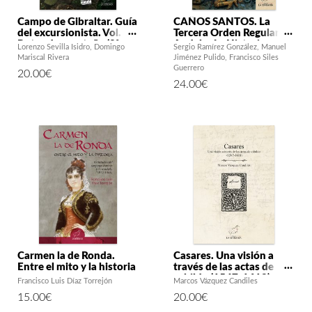
Campo de Gibraltar. Guía
CAÑOS SANTOS. La
del excursionista. Vol. I:
Tercera Orden Regular en
Rutas de montaña (2ª
Andalucía. Historia y
Lorenzo Sevilla Isidro
Domingo
Sergio Ramírez González
Manuel
ed.)
vida de un desierto
Mariscal Rivera
Jiménez Pulido
Francisco Siles
franciscano en los
Guerrero
20.00
€
confines del Reino de
24.00
€
Sevilla
Carmen la de Ronda.
Casares. Una visión a
Entre el mito y la historia
través de las actas de
cabildo (1547-1618)
Francisco Luis Díaz Torrejón
Marcos Vázquez Candiles
15.00
€
20.00
€