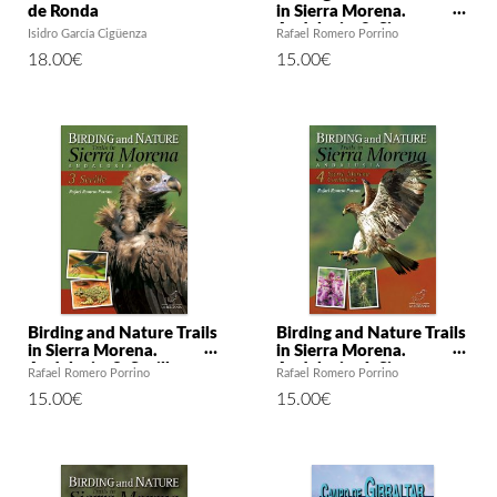
de Ronda
in Sierra Morena.
Andalusia: 2. Sierra
Isidro García Cigüenza
Rafael Romero Porrino
Morena de Jaén
18.00
€
15.00
€
Birding and Nature Trails
Birding and Nature Trails
in Sierra Morena.
in Sierra Morena.
Andalusia: 3. Seville
Andalusia: 4. Sierra
Rafael Romero Porrino
Rafael Romero Porrino
Morena Cordobesa
15.00
€
15.00
€