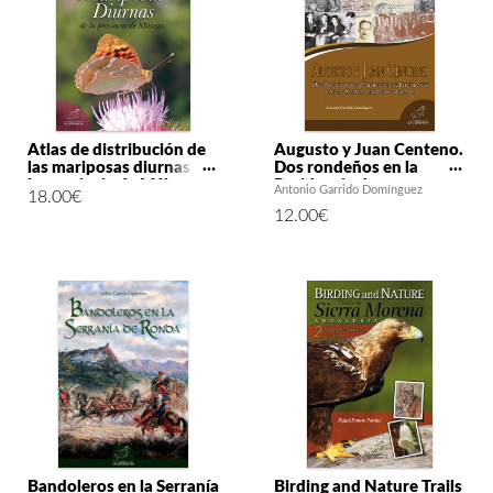
Atlas de distribución de
Augusto y Juan Centeno.
las mariposas diurnas de
Dos rondeños en la
la provincia de Málaga
Residencia de
Antonio Garrido Domínguez
18.00
€
Estudiantes y en la
12.00
€
América del Exilio
Hispano
Bandoleros en la Serranía
Birding and Nature Trails