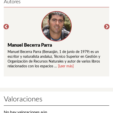
Autores
Manuel Becerra Parra
Est
005)
Manuel Becerra Parra (Benaoján, 1 de junio de 1979) es un
Es l
los
escritor y naturalista andaluz, Técnico Superior en Gestión y
en la
 las
Organización de Recursos Naturales y autor de varios libros
sigu
relacionados con los espacios …
[Leer más]
cole
Valoraciones
No hay valoraciones aún.