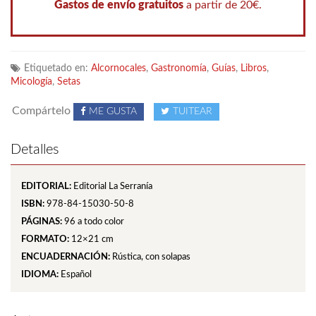
Gastos de envío gratuitos
a partir de 20€.
Etiquetado en:
Alcornocales
,
Gastronomía
,
Guías
,
Libros
,
Micología
,
Setas
Compártelo
ME GUSTA
TUITEAR
Detalles
EDITORIAL:
Editorial La Serranía
ISBN:
978-84-15030-50-8
PÁGINAS:
96
a todo color
FORMATO:
12×21 cm
ENCUADERNACIÓN:
Rústica, con solapas
IDIOMA:
Español