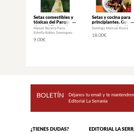
Setas comestibles y
Setas y cocina para
tóxicas del Parque
principiantes. Guía
Natural Sierras de
para su recolección 
Manuel Becerra Parra
Domingo Mariscal Rivera
Tejeda, Almijara y
degustación (2ª ed.)
Estrella Robles Domínguez
18.00
€
Alhama
9.00
€
BOLETÍN
Déjanos tu email y te mantendrem
Editorial La Serranía
¿TIENES DUDAS?
EDITORIAL LA SER