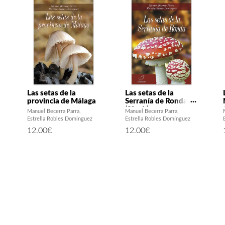
Las setas de la
Las setas de la
provincia de Málaga
Serranía de Ronda
(2ª ed.)
Manuel Becerra Parra
Manuel Becerra Parra
Estrella Robles Domínguez
Estrella Robles Domínguez
12.00
€
12.00
€