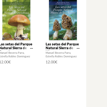
Las setas del Parque
Las setas del Parque
Natural Sierra de
Natural Sierra de las
Grazalema
Nieves
Manuel Becerra Parra
Manuel Becerra Parra
Estrella Robles Domínguez
Estrella Robles Domínguez
12.00
€
12.00
€