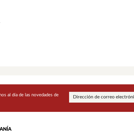
y
os al día de las novedades de
RANÍA