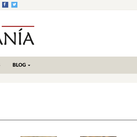
S
BLOG