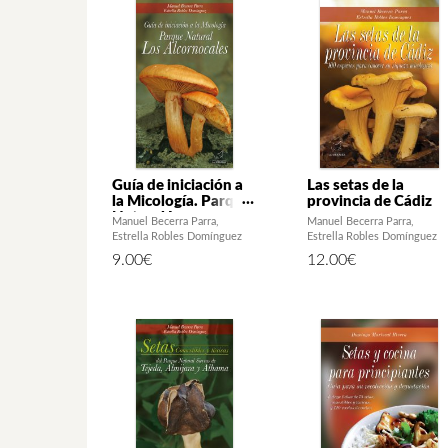
Guía de iniciación a
Las setas de la
la Micología. Parque
provincia de Cádiz
Natural Los
Manuel Becerra Parra
Manuel Becerra Parra
Alcornocales
Estrella Robles Domínguez
Estrella Robles Domínguez
9.00
€
12.00
€