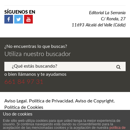
SÍGUENOS EN
Editorial La Serranía
C/ Ronda, 27
11693 Alcalá del Valle (Cádiz)
¿No encuentras lo que buscas?
Utiliza nuestro buscador
o bien llámanos y te ayudamos
661 84 97 31
Aviso Legal. Política de Privacidad. Aviso de Copyright.
Política de Cookies
Uso de cookies
© Editorial La Serranía S.L. Todos los derechos reservados.
Este sitio web utiliza cookies para que usted tenga la mejor experiencia de
usuario. Si continúa navegando está dando su consentimiento para la
aceptación de las mencionadas cookies y la aceptación de nuestra
política de