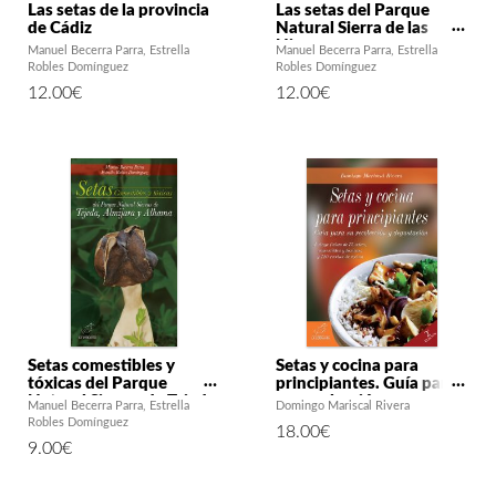
Las setas de la provincia
Las setas del Parque
de Cádiz
Natural Sierra de las
Nieves
Manuel Becerra Parra
Estrella
Manuel Becerra Parra
Estrella
Robles Domínguez
Robles Domínguez
12.00
€
12.00
€
Setas comestibles y
Setas y cocina para
tóxicas del Parque
principiantes. Guía para
Natural Sierras de Tejeda,
su recolección y
Manuel Becerra Parra
Estrella
Domingo Mariscal Rivera
Almijara y Alhama
degustación (2ª ed.)
Robles Domínguez
18.00
€
9.00
€