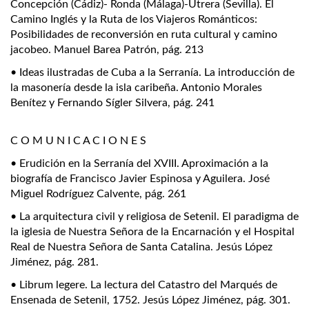
Concepción (Cádiz)- Ronda (Málaga)-Utrera (Sevilla). El
Camino Inglés y la Ruta de los Viajeros Románticos:
Posibilidades de reconversión en ruta cultural y camino
jacobeo. Manuel Barea Patrón, pág. 213
• Ideas ilustradas de Cuba a la Serranía. La introducción de
la masonería desde la isla caribeña. Antonio Morales
Benítez y Fernando Sígler Silvera, pág. 241
.
C O M U N I C A C I O N E S
• Erudición en la Serranía del XVIII. Aproximación a la
biografía de Francisco Javier Espinosa y Aguilera. José
Miguel Rodríguez Calvente, pág. 261
• La arquitectura civil y religiosa de Setenil. El paradigma de
la iglesia de Nuestra Señora de la Encarnación y el Hospital
Real de Nuestra Señora de Santa Catalina. Jesús López
Jiménez, pág. 281.
• Librum legere. La lectura del Catastro del Marqués de
Ensenada de Setenil, 1752. Jesús López Jiménez, pág. 301.