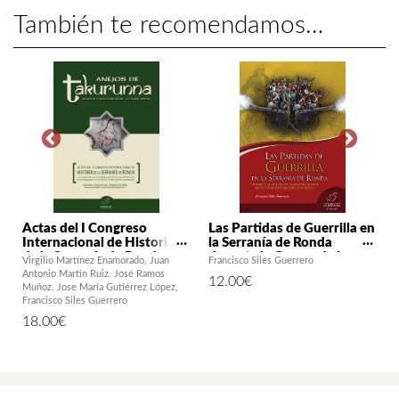
También te recomendamos…
n
Actas del I Congreso
Las Partidas de Guerrilla en
Internacional de Historia
la Serranía de Ronda
de la Serranía de Ronda
durante la Guerra de la
Virgilio Martínez Enamorado
Juan
Francisco Siles Guerrero
Independencia. Mito y
Antonio Martín Ruiz
José Ramos
12.00
€
realidad histórica (1810-
Muñoz
Jose María Gutiérrez López
1814) – 2ª edición
Francisco Siles Guerrero
18.00
€