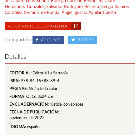
de Caballería de Ronda
,
Rodrigo Carreño Bellido
,
Salvador
Hernández González
,
Salvador Rodríguez Becerra
,
Sergio Ramírez
González
,
Serranía de Ronda
,
Ángel Ignacio Aguilar Cuesta
VER EXTRACTO DEL LIBRO EN PDF
Compártelo
ME GUSTA
TUITEAR
Detalles
EDITORIAL:
Editorial La Serranía
ISBN:
978-84-15588-89-4
PÁGINAS:
652
a todo color
FORMATO:
16,3x24 cm
ENCUADERNACIÓN:
rústica, con solapas
FECHA DE PUBLICACIÓN:
noviembre de 2022
IDIOMA:
español