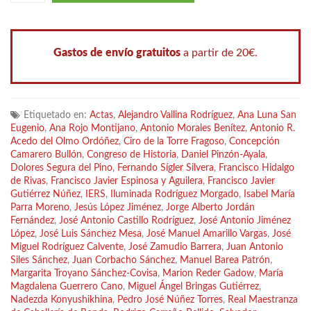
Gastos de envío gratuitos
a partir de 20€.
Etiquetado en:
Actas
,
Alejandro Vallina Rodríguez
,
Ana Luna San
Eugenio
,
Ana Rojo Montijano
,
Antonio Morales Benítez
,
Antonio R.
Acedo del Olmo Ordóñez
,
Ciro de la Torre Fragoso
,
Concepción
Camarero Bullón
,
Congreso de Historia
,
Daniel Pinzón-Ayala
,
Dolores Segura del Pino
,
Fernando Sígler Silvera
,
Francisco Hidalgo
de Rivas
,
Francisco Javier Espinosa y Aguilera
,
Francisco Javier
Gutiérrez Núñez
,
IERS
,
Iluminada Rodríguez Morgado
,
Isabel María
Parra Moreno
,
Jesús López Jiménez
,
Jorge Alberto Jordán
Fernández
,
José Antonio Castillo Rodríguez
,
José Antonio Jiménez
López
,
José Luis Sánchez Mesa
,
José Manuel Amarillo Vargas
,
José
Miguel Rodríguez Calvente
,
José Zamudio Barrera
,
Juan Antonio
Siles Sánchez
,
Juan Corbacho Sánchez
,
Manuel Barea Patrón
,
Margarita Troyano Sánchez-Covisa
,
Marion Reder Gadow
,
María
Magdalena Guerrero Cano
,
Miguel Ángel Bringas Gutiérrez
,
Nadezda Konyushikhina
,
Pedro José Núñez Torres
,
Real Maestranza