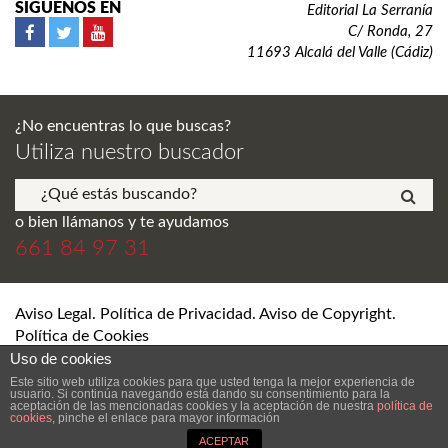
SÍGUENOS EN
Editorial La Serranía
C/ Ronda, 27
11693 Alcalá del Valle (Cádiz)
¿No encuentras lo que buscas?
Utiliza nuestro buscador
o bien llámanos y te ayudamos
661 84 97 31
Aviso Legal. Política de Privacidad. Aviso de Copyright.
Política de Cookies
Uso de cookies
© Editorial La Serranía S.L. Todos los derechos reservados.
Este sitio web utiliza cookies para que usted tenga la mejor experiencia de
usuario. Si continúa navegando está dando su consentimiento para la
aceptación de las mencionadas cookies y la aceptación de nuestra
política de
cookies
, pinche el enlace para mayor información
DESARROLLO Y DISEÑO WEB DE TIENDA ONLINE SEVILLA
ANDRÉS
RAMÍREZ LERÍA
ACEPTAR