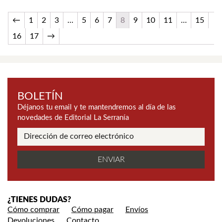
←
1
2
3
…
5
6
7
8
9
10
11
…
15
16
17
→
BOLETÍN
Déjanos tu email y te mantendremos al día de las
novedades de Editorial La Serranía
¿TIENES DUDAS?
Cómo comprar
Cómo pagar
Envíos
Devoluciones
Contacto