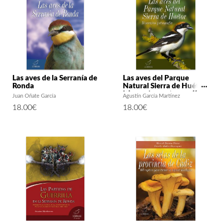
Las aves de la Serranía de
Las aves del Parque
Ronda
Natural Sierra de Huétor.
Itinerarios y etnografía
Juan Oñate García
Agustín García Martínez
18.00
€
18.00
€