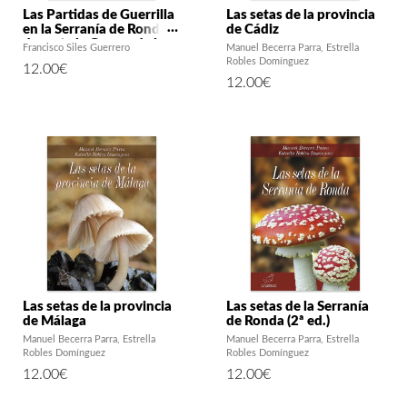
Las Partidas de Guerrilla
Las setas de la provincia
en la Serranía de Ronda
de Cádiz
durante la Guerra de la
Francisco Siles Guerrero
Manuel Becerra Parra
Estrella
Independencia. Mito y
Robles Domínguez
12.00
€
realidad histórica (1810-
12.00
€
1814) – 2ª edición
Las setas de la provincia
Las setas de la Serranía
de Málaga
de Ronda (2ª ed.)
Manuel Becerra Parra
Estrella
Manuel Becerra Parra
Estrella
Robles Domínguez
Robles Domínguez
12.00
€
12.00
€