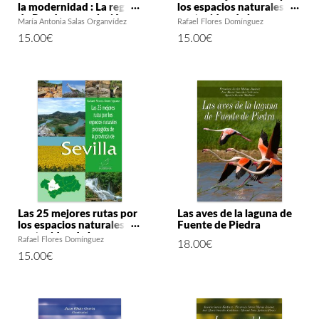
la modernidad : La región
los espacios naturales
de Ronda y su relación
protegidos de la
María Antonia Salas Organvídez
Rafael Flores Domínguez
con los municipios de su
provincia de Málaga
15.00
€
15.00
€
entorno después de la
anexión a la Corona de
Castilla
Las 25 mejores rutas por
Las aves de la laguna de
los espacios naturales
Fuente de Piedra
protegidos de la
Rafael Flores Domínguez
18.00
€
provincia de Sevilla
15.00
€