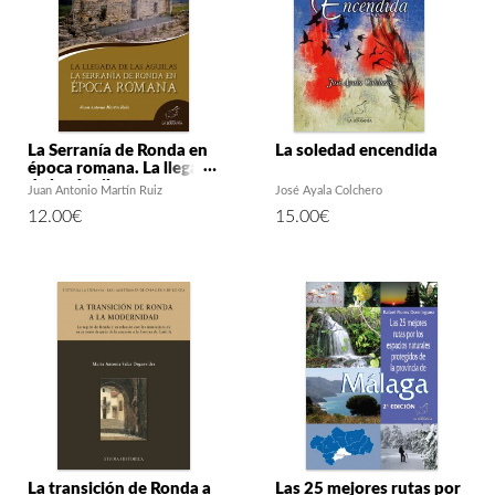
La Serranía de Ronda en
La soledad encendida
época romana. La llegada
de las águilas
Juan Antonio Martín Ruiz
José Ayala Colchero
12.00
€
15.00
€
La transición de Ronda a
Las 25 mejores rutas por