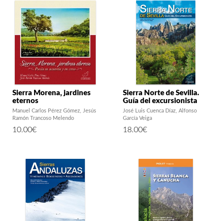
Sierra Morena, jardines
Sierra Norte de Sevilla.
eternos
Guía del excursionista
Manuel Carlos Pérez Gómez
Jesús
José Luis Cuenca Díaz
Alfonso
Ramón Trancoso Melendo
García Veiga
10.00
€
18.00
€