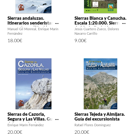
Sierras andaluzas.
Sierras Blanca y Canucha.
Itinerarios senderistas y
Escala 1:20.000. Sierras
ascensiones (2ª ed.)
de Marbella, Istán,
Manuel Gil Monreal
Enrique Marín
Jesús Cuartero Zueco
Dolores
Monda y Ojén
Fernández
Navarro Carrillo
18.00
€
9.00
€
Sierras de Cazorla,
Sierras Tejeda y Almijara.
Segura y Las Villas. Guía
Guía del excursionista
del excursionista
Enrique Marín Fernández
Rafael Flores Domínguez
20.00
€
20.00
€