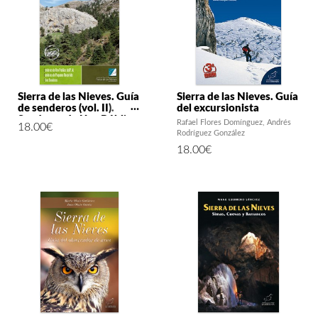
Sierra de las Nieves. Guía
Sierra de las Nieves. Guía
de senderos (vol. II).
del excursionista
Senderos de Uso Público
Rafael Flores Domínguez
Andrés
18.00
€
del P.N. / Senderos de
Rodríguez González
Pequeño Recorrido /
18.00
€
Otros Senderos