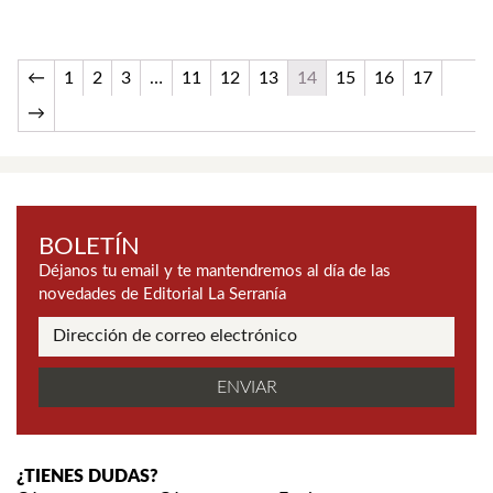
←
1
2
3
…
11
12
13
14
15
16
17
→
BOLETÍN
Déjanos tu email y te mantendremos al día de las
novedades de Editorial La Serranía
¿TIENES DUDAS?