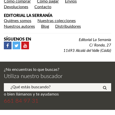
Cómo comprar
Cómo pagar
Envíos
Devoluciones
Contacto
EDITORIAL LA SERRANÍA
Quiénes somos
Nuestras colecciones
Nuestros autores
Blog
Distribuidores
SÍGUENOS EN
Editorial La Serranía
C/ Ronda, 27
11693 Alcalá del Valle (Cádiz)
¿No encuentras lo que buscas?
Utiliza nuestro buscador
o bien llámanos y te ayudamos
661 84 97 31