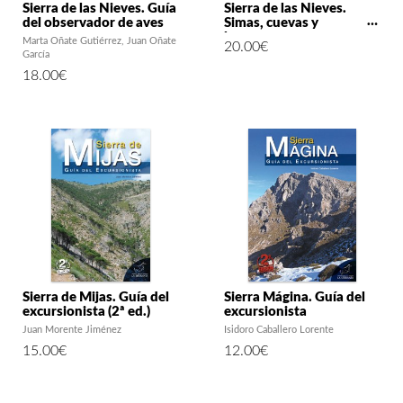
Sierra de las Nieves. Guía
Sierra de las Nieves.
del observador de aves
Simas, cuevas y
barrancos
Marta Oñate Gutiérrez
Juan Oñate
20.00
€
García
18.00
€
Sierra de Mijas. Guía del
Sierra Mágina. Guía del
excursionista (2ª ed.)
excursionista
Juan Morente Jiménez
Isidoro Caballero Lorente
15.00
€
12.00
€