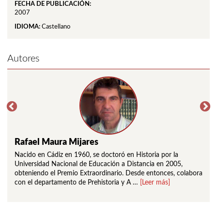
FECHA DE PUBLICACIÓN:
2007
IDIOMA:
Castellano
Autores
Rafael Maura Mijares
Ped
arca
Nacido en Cádiz en 1960, se doctoró en Historia por la
Coor
Universidad Nacional de Educación a Distancia en 2005,
del 
obteniendo el Premio Extraordinario. Desde entonces, colabora
vinc
con el departamento de Prehistoria y A …
[Leer más]
preh