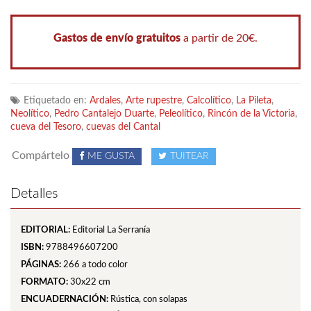
Gastos de envío gratuitos
a partir de 20€.
Etiquetado en:
Ardales
,
Arte rupestre
,
Calcolítico
,
La Pileta
,
Neolítico
,
Pedro Cantalejo Duarte
,
Peleolítico
,
Rincón de la Victoria
,
cueva del Tesoro
,
cuevas del Cantal
Compártelo
ME GUSTA
TUITEAR
Detalles
EDITORIAL:
Editorial La Serranía
ISBN:
9788496607200
PÁGINAS:
266
a todo color
FORMATO:
30x22 cm
ENCUADERNACIÓN:
Rústica, con solapas