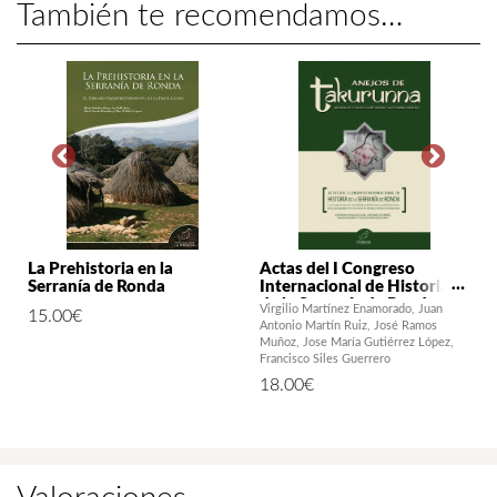
También te recomendamos…
La Prehistoria en la
Actas del I Congreso
Serranía de Ronda
Internacional de Historia
de la Serranía de Ronda
Virgilio Martínez Enamorado
Juan
15.00
€
Antonio Martín Ruiz
José Ramos
Muñoz
Jose María Gutiérrez López
Francisco Siles Guerrero
18.00
€