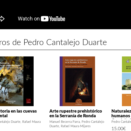
ros de Pedro Cantalejo Duarte
toria en las cuevas
Arte rupestre prehistórico
Naturalez
ntal
en la Serranía de Ronda
humanos e
Guadalteb
ntalejo Duarte
Rafael Maura
Manuel Becerra Parra
Pedro Cantalejo
Pedro Cantale
patrimoni
Duarte
Rafael Maura Mijares
15.00
€
histórico