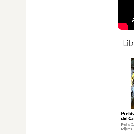
Lib
Prehis
del Ca
Pedro Ca
Mijares