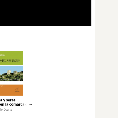
a y seres
n la comarca del
a. Guía del
jo Duarte
o natural e