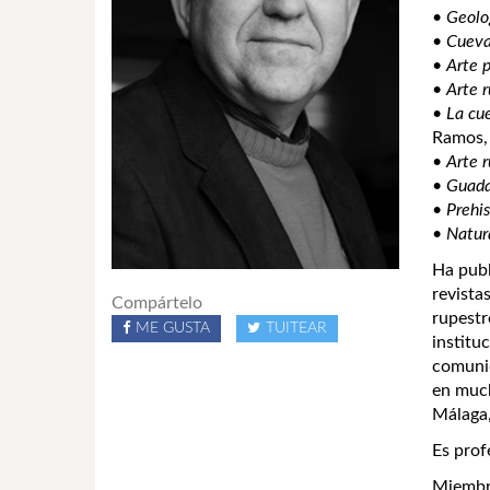
•
Geolog
•
Cueva 
•
Arte 
•
Arte r
•
La cue
Ramos, 
•
Arte r
•
Guada
•
Prehis
•
Natur
Ha publ
revista
Compártelo
rupestr
ME GUSTA
TUITEAR
institu
comunid
en much
Málaga,
Es prof
Miembro