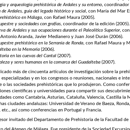
ía y arqueología prehistórica de Ardales y su entorno
, coordinador 
de Ardales, guía del legado histórico y social
, con María del Mar E
prehistórico en Málaga
, con Rafael Maura (2005).
upestre y sociedades con grafías
, coordinador de la edición (2005).
va de Ardales y sus ocupaciones durante el Paleolítico Superior
, co
Antonio Aranda, Javier Medianero y Juan José Durán (2006).
upestre prehistórico en la Serranía de Ronda
, con Rafael Maura y M
lteba en la Memoria
(2006).
toria en las cuevas del Cantal
(2007).
aleza y seres humanos en la comarca del Guadalteba
(2007).
icado más de cincuenta artículos de investigación sobre la prehi
s especializadas y en los congresos o reuniones, nacionales e int
e o las sociedades prehistóricas que lo produjeron. Como confer
ciones científicas y universidades para compartir sus descubrimi
ades como Cantabria, Asturias, Cataluña, Valencia, Castilla la
as ciudades andaluzas: Universidad de Verano de Baeza, Ronda, J
 etc., así como conferencias en Portugal y Francia.
esor invitado del Departamento de Prehistoria de la Facultad de F
 del Ateneo de Málaga. Fue presidente de la Sociedad Excursio