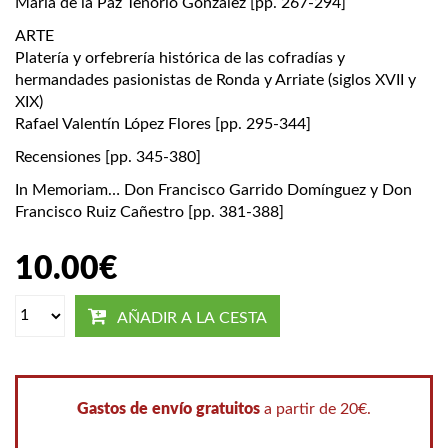
María de la Paz Tenorio González [pp. 267-294]
ARTE
Platería y orfebrería histórica de las cofradías y
hermandades pasionistas de Ronda y Arriate (siglos XVII y
XIX)
Rafael Valentín López Flores [pp. 295-344]
Recensiones [pp. 345-380]
In Memoriam… Don Francisco Garrido Domínguez y Don
Francisco Ruiz Cañestro [pp. 381-388]
10.00
€
AÑADIR A LA CESTA
Gastos de envío gratuitos
a partir de 20€.