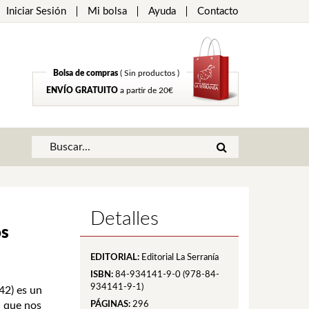
Iniciar Sesión
Mi bolsa
Ayuda
Contacto
Bolsa de compras
( Sin productos )
ENVÍO GRATUITO
a partir de 20€
Detalles
os
EDITORIAL:
Editorial La Serranía
ISBN:
84-934141-9-0 (978-84-
934141-9-1)
42) es un
a que nos
PÁGINAS:
296