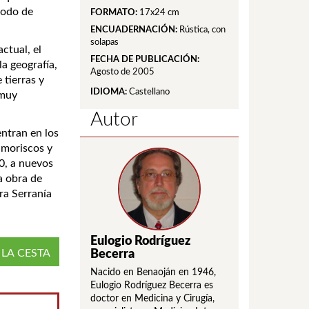
iodo de
FORMATO:
17x24 cm
ENCUADERNACIÓN:
Rústica, con
solapas
ctual, el
FECHA DE PUBLICACIÓN:
a geografía,
Agosto de 2005
 tierras y
IDIOMA:
Castellano
 muy
Autor
entran en los
 moriscos y
0, a nuevos
a obra de
ra Serranía
Eulogio Rodríguez
 LA CESTA
Becerra
Nacido en Benaoján en 1946,
Eulogio Rodríguez Becerra es
doctor en Medicina y Cirugía,