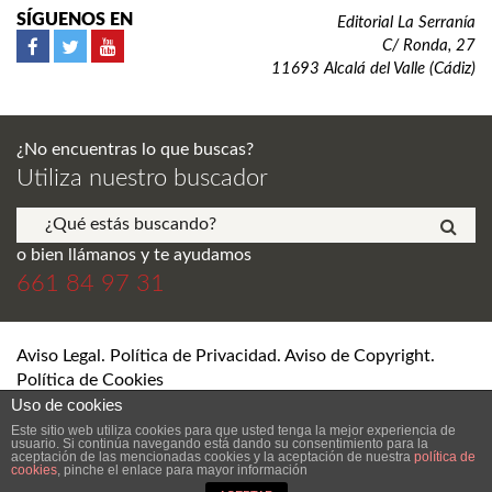
SÍGUENOS EN
Editorial La Serranía
C/ Ronda, 27
11693 Alcalá del Valle (Cádiz)
¿No encuentras lo que buscas?
Utiliza nuestro buscador
o bien llámanos y te ayudamos
661 84 97 31
Aviso Legal. Política de Privacidad. Aviso de Copyright.
Política de Cookies
Uso de cookies
© Editorial La Serranía S.L. Todos los derechos reservados.
Este sitio web utiliza cookies para que usted tenga la mejor experiencia de
usuario. Si continúa navegando está dando su consentimiento para la
aceptación de las mencionadas cookies y la aceptación de nuestra
política de
cookies
, pinche el enlace para mayor información
DESARROLLO Y DISEÑO WEB DE TIENDA ONLINE SEVILLA
ANDRÉS
RAMÍREZ LERÍA