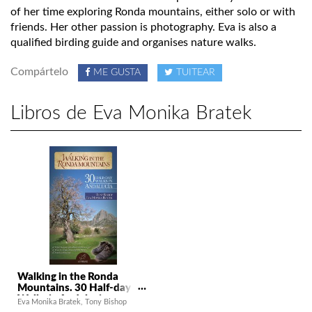
of her time exploring Ronda mountains, either solo or with
friends. Her other passion is photography. Eva is also a
qualified birding guide and organises nature walks.
Compártelo
ME GUSTA
TUITEAR
Libros de Eva Monika Bratek
Walking in the Ronda
Mountains. 30 Half-day
Walks in Andalucia
Eva Monika Bratek
Tony Bishop