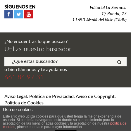
SÍGUENOS EN
Editorial La Serranía
C/ Ronda, 27
11693 Alcalá del Valle (Cádiz)
¿No encuentras lo que buscas?
Utiliza nuestro buscador
o bien llámanos y te ayudamos
661 84 97 31
Aviso Legal. Política de Privacidad. Aviso de Copyright.
Política de Cookies
Uso de cookies
© Editorial La Serranía S.L. Todos los derechos reservados.
Este sitio web utiliza cookies para que usted tenga la mejor experiencia de
usuario. Si continúa navegando está dando su consentimiento para la
aceptación de las mencionadas cookies y la aceptación de nuestra
política de
cookies
, pinche el enlace para mayor información
DESARROLLO Y DISEÑO WEB DE TIENDA ONLINE SEVILLA
ANDRÉS