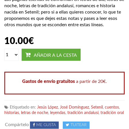
noche, letras de tradición andalusí, romances e historia
nacida en Setenil; pero si a ellas quieres conocer, lo que te
proponemos es que dejes estas notas y pases a leer esos
otros mundos que se esconden entre estas líneas.
10.00
€
AÑADIR A LA CESTA
Gastos de envío gratuitos
a partir de 20€.
Etiquetado en:
Jesús López
,
José Domínguez
,
Setenil
,
cuentos
,
historias
,
letras de noche
,
leyendas
,
tradición andalusí
,
tradición oral
Compártelo
ME GUSTA
TUITEAR