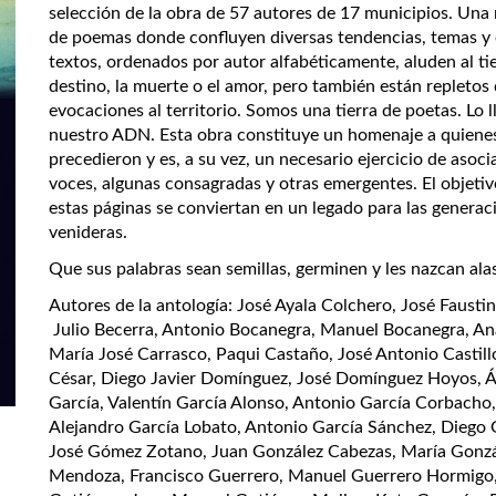
selección de la obra de 57 autores de 17 municipios. Una 
de poemas donde confluyen diversas tendencias, temas y e
textos, ordenados por autor alfabéticamente, aluden al ti
destino, la muerte o el amor, pero también están repletos
evocaciones al territorio. Somos una tierra de poetas. Lo 
nuestro ADN. Esta obra constituye un homenaje a quiene
precedieron y es, a su vez, un necesario ejercicio de asoci
voces, algunas consagradas y otras emergentes. El objetiv
estas páginas se conviertan en un legado para las generac
venideras.
Que sus palabras sean semillas, germinen y les nazcan ala
Autores de la antología: José Ayala Colchero, José Fausti
Julio Becerra, Antonio Bocanegra, Manuel Bocanegra, An
María José Carrasco, Paqui Castaño, José Antonio Castill
César, Diego Javier Domínguez, José Domínguez Hoyos, Á
García, Valentín García Alonso, Antonio García Corbacho,
Alejandro García Lobato, Antonio García Sánchez, Diego 
José Gómez Zotano, Juan González Cabezas, María Gonz
Mendoza, Francisco Guerrero, Manuel Guerrero Hormigo