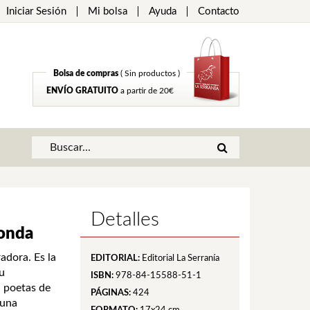
Iniciar Sesión
Mi bolsa
Ayuda
Contacto
Bolsa de compras
( Sin productos )
ENVÍO GRATUITO
a partir de 20€
Detalles
Ronda
adora. Es la
EDITORIAL:
Editorial La Serranía
u
ISBN:
978-84-15588-51-1
a poetas de
PÁGINAS:
424
 una