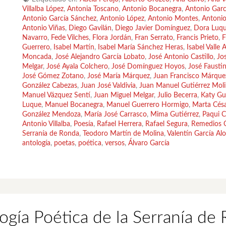
Villalba López
,
Antonia Toscano
,
Antonio Bocanegra
,
Antonio Gar
Antonio García Sánchez
,
Antonio López
,
Antonio Montes
,
Antonio
Antonio Viñas
,
Diego Gavilán
,
Diego Javier Domínguez
,
Dora Luq
Navarro
,
Fede Vilches
,
Flora Jordán
,
Fran Serrato
,
Francis Prieto
,
F
Guerrero
,
Isabel Martín
,
Isabel María Sánchez Heras
,
Isabel Valle A
Moncada
,
José Alejandro García Lobato
,
José Antonio Castillo
,
Jo
Melgar
,
José Ayala Colchero
,
José Domínguez Hoyos
,
José Fausti
José Gómez Zotano
,
José María Márquez
,
Juan Francisco Márque
González Cabezas
,
Juan José Valdivia
,
Juan Manuel Gutiérrez Mol
Manuel Vázquez Sentí
,
Juan Miguel Melgar
,
Julio Becerra
,
Katy G
Luque
,
Manuel Bocanegra
,
Manuel Guerrero Hormigo
,
Marta Cés
González Mendoza
,
María José Carrasco
,
Mima Gutiérrez
,
Paqui 
Antonio Villalba
,
Poesía
,
Rafael Herrera
,
Rafael Segura
,
Remedios O
Serranía de Ronda
,
Teodoro Martín de Molina
,
Valentín García Al
antología
,
poetas
,
poética
,
versos
,
Álvaro García
ogía Poética de la Serranía de