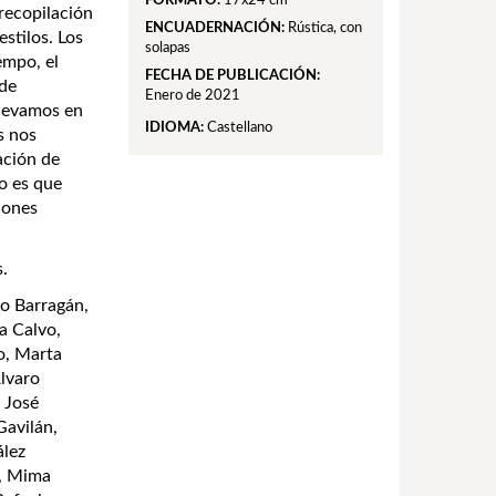
FORMATO:
17x24 cm
recopilación
ENCUADERNACIÓN:
Rústica, con
stilos. Los
solapas
empo, el
FECHA DE PUBLICACIÓN:
 de
Enero de 2021
llevamos en
IDIOMA:
Castellano
s nos
ación de
o es que
iones
s.
no Barragán,
a Calvo,
o, Marta
lvaro
 José
Gavilán,
ález
, Mima