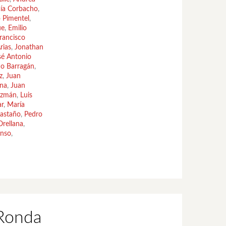
cía Corbacho
,
 Pimentel
,
ue
,
Emilio
rancisco
rias
,
Jonathan
sé Antonio
no Barragán
,
z
,
Juan
ina
,
Juan
uzmán
,
Luis
ar
,
María
Castaño
,
Pedro
rellana
,
onso
,
 Ronda