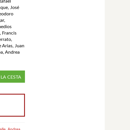
Rafael
uque, José
Teodoro
ar,
medios
, Francis
errato,
e Arias, Juan
ba, Andrea
 LA CESTA
alle
,
Andrea