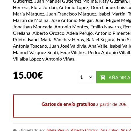
Gutiérrez, Juan Manuel Gutiérrez Molina, Katy Guzmán, 
Herrera, Flora Jordán, Antonio López, Dora Luque, Luis L
María Márquez, Juan Francisco Márquez, Isabel Martín, 
Martín de Molina, José Antonio Melgar, Juan Miguel Melg
Jonathan Moncada, Antonio Montes, Emilio Navarro, Re
Orellana, Alberto Orozco, Adela Perujo, Antonio Pimentel
Prieto, Isabel María Sánchez Heras, Rafael Segura, Fran S
Antonia Toscano, Juan José Valdivia, Ana Valle, Isabel Vall
Manuel Vázquez Sentí, Fede Vilches, Pedro Antonio Villal
Villalba López y Antonio Viñas.
15.00
€
AÑADIR A
Gastos de envío gratuitos
a partir de 20€.
Etiquetado en:
Adela Perujo
,
Alberto Orozco
,
Ana Calvo
,
Ana V