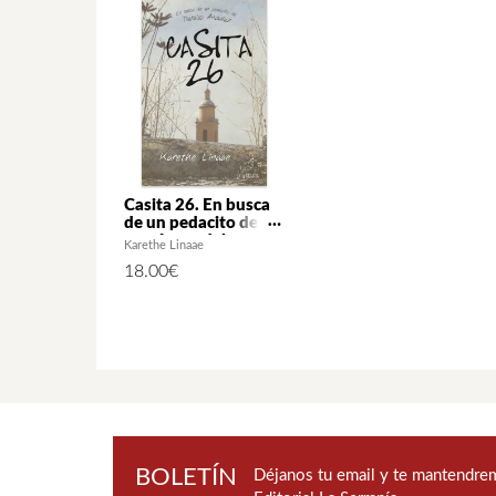
Casita 26. En busca
de un pedacito de
paraíso andaluz
Karethe Linaae
18.00
€
BOLETÍN
Déjanos tu email y te mantendrem