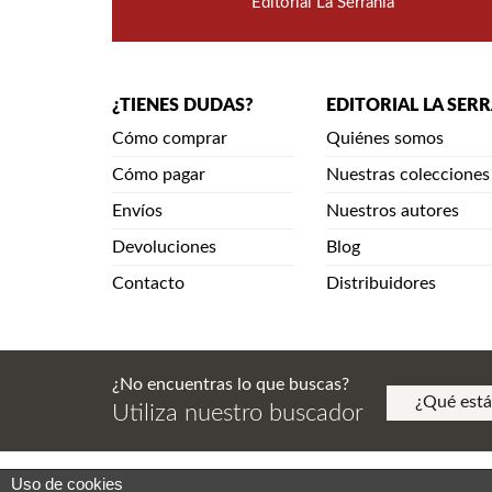
Editorial La Serranía
¿TIENES DUDAS?
EDITORIAL LA SER
Cómo comprar
Quiénes somos
Cómo pagar
Nuestras colecciones
Envíos
Nuestros autores
Devoluciones
Blog
Contacto
Distribuidores
¿No encuentras lo que buscas?
Utiliza nuestro buscador
Uso de cookies
Aviso Legal. Política de Privacidad. Aviso de Copy