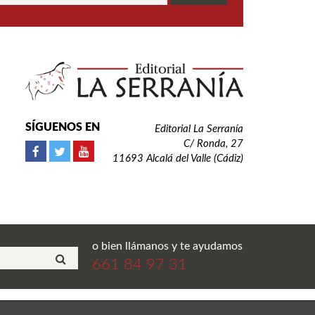
SÍGUENOS EN
Editorial La Serranía
C/ Ronda, 27
11693 Alcalá del Valle (Cádiz)
o bien llámanos y te ayudamos
661 84 97 31
ial La Serranía S.L. Todos los derechos reservados.