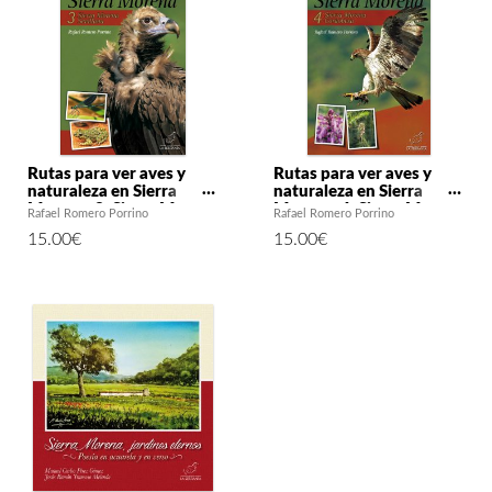
Rutas para ver aves y
Rutas para ver aves y
naturaleza en Sierra
naturaleza en Sierra
Morena. 3: Sierra Morena
Morena. 4: Sierra Morena
Rafael Romero Porrino
Rafael Romero Porrino
Sevillana
Cordobesa
15.00
€
15.00
€