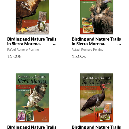
Birding and Nature Trails
Birding and Nature Trails
in Sierra Morena.
in Sierra Morena.
Andalusia: 2. Sierra
Andalusia: 3. Seville
Rafael Romero Porrino
Rafael Romero Porrino
Morena de Jaén
15.00
€
15.00
€
Birding and Nature Trails
Birding and Nature Trails