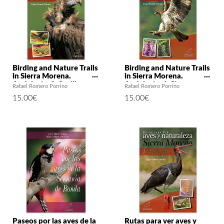
Birding and Nature Trails
Birding and Nature Trails
in Sierra Morena.
in Sierra Morena.
Andalusia: 3. Seville
Andalusia: 4. Sierra
Rafael Romero Porrino
Rafael Romero Porrino
Morena Cordobesa
15.00
€
15.00
€
Paseos por las aves de la
Rutas para ver aves y