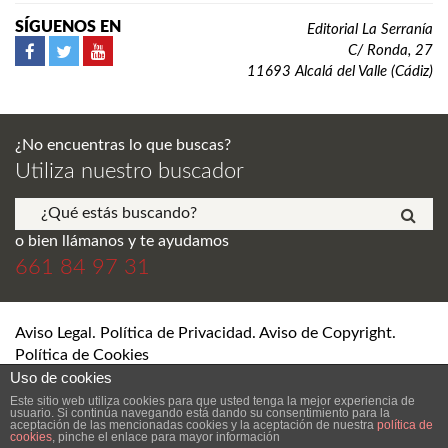
SÍGUENOS EN
Editorial La Serranía
C/ Ronda, 27
11693 Alcalá del Valle (Cádiz)
¿No encuentras lo que buscas?
Utiliza nuestro buscador
o bien llámanos y te ayudamos
661 84 97 31
Aviso Legal. Política de Privacidad. Aviso de Copyright.
Política de Cookies
Uso de cookies
© Editorial La Serranía S.L. Todos los derechos reservados.
Este sitio web utiliza cookies para que usted tenga la mejor experiencia de
usuario. Si continúa navegando está dando su consentimiento para la
aceptación de las mencionadas cookies y la aceptación de nuestra
política de
cookies
, pinche el enlace para mayor información
DESARROLLO Y DISEÑO WEB DE TIENDA ONLINE SEVILLA
ANDRÉS