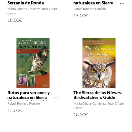
Serranía de Ronda
naturaleza en Sierra
Morena. 1: Sierra de
Marta Oñate Gutiérrez
Juan Oñate
Rafael Romero Porrino
Aracena y Picos de
García
15.00
€
Aroche
18.00
€
Rutas para ver aves y
The Sierra de las Nieves.
naturaleza en Sierra
Birdwatcher´s Guide
Morena. 4: Sierra Morena
Rafael Romero Porrino
Marta Oñate Gutiérrez
Juan Oñate
Cordobesa
García
15.00
€
18.00
€