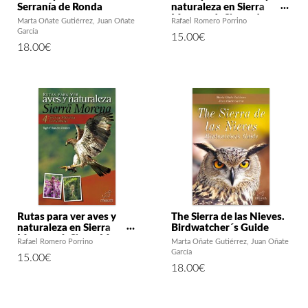
Serranía de Ronda
naturaleza en Sierra
Morena. 1: Sierra de
Marta Oñate Gutiérrez
Juan Oñate
Rafael Romero Porrino
Aracena y Picos de
García
15.00
€
Aroche
18.00
€
Rutas para ver aves y
The Sierra de las Nieves.
naturaleza en Sierra
Birdwatcher´s Guide
Morena. 4: Sierra Morena
Rafael Romero Porrino
Marta Oñate Gutiérrez
Juan Oñate
Cordobesa
García
15.00
€
18.00
€