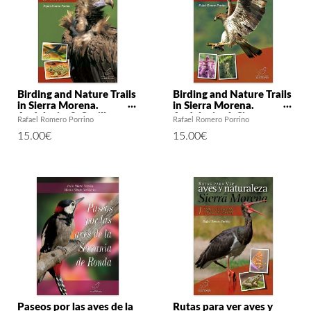
Birding and Nature Trails
Birding and Nature Trails
in Sierra Morena.
in Sierra Morena.
Andalusia: 3. Seville
Andalusia: 4. Sierra
Rafael Romero Porrino
Rafael Romero Porrino
Morena Cordobesa
15.00
€
15.00
€
Paseos por las aves de la
Rutas para ver aves y