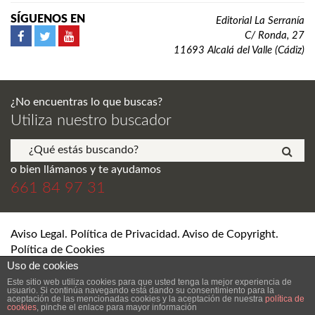
SÍGUENOS EN
Editorial La Serranía
C/ Ronda, 27
11693 Alcalá del Valle (Cádiz)
¿No encuentras lo que buscas?
Utiliza nuestro buscador
o bien llámanos y te ayudamos
661 84 97 31
Aviso Legal. Política de Privacidad. Aviso de Copyright.
Política de Cookies
Uso de cookies
© Editorial La Serranía S.L. Todos los derechos reservados.
Este sitio web utiliza cookies para que usted tenga la mejor experiencia de
usuario. Si continúa navegando está dando su consentimiento para la
aceptación de las mencionadas cookies y la aceptación de nuestra
política de
cookies
, pinche el enlace para mayor información
DESARROLLO Y DISEÑO WEB DE TIENDA ONLINE SEVILLA
ANDRÉS