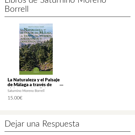
Borrell
La Naturaleza y el Paisaje
de Málaga a través de
viajeros, naturalistas y
Saturnino Moreno Borrell
científicos
15.00
€
Dejar una Respuesta