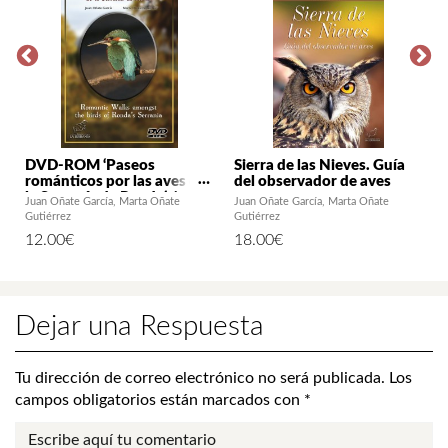
DVD-ROM ‘Paseos
Sierra de las Nieves. Guía
románticos por las aves de
del observador de aves
la Serranía de Ronda’ /
Juan Oñate García
Marta Oñate
Juan Oñate García
Marta Oñate
‘Romantic Walks amongst
Gutiérrez
Gutiérrez
the birds of Ronda´s
12.00
€
18.00
€
Serrania’
Dejar una Respuesta
Tu dirección de correo electrónico no será publicada.
Los
campos obligatorios están marcados con
*