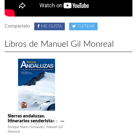
Compártelo
ME GUSTA
TUITEAR
Libros de Manuel Gil Monreal
Sierras andaluzas.
Itinerarios senderistas y
ascensiones (2ª ed.)
Enrique Marín Fernández
Manuel Gil
Monreal