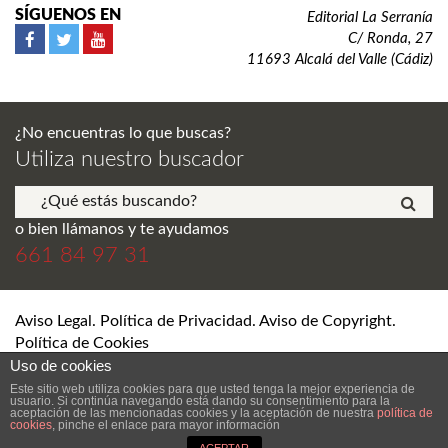
SÍGUENOS EN
Editorial La Serranía
C/ Ronda, 27
11693 Alcalá del Valle (Cádiz)
¿No encuentras lo que buscas?
Utiliza nuestro buscador
o bien llámanos y te ayudamos
661 84 97 31
Aviso Legal. Política de Privacidad. Aviso de Copyright.
Política de Cookies
Uso de cookies
© Editorial La Serranía S.L. Todos los derechos reservados.
Este sitio web utiliza cookies para que usted tenga la mejor experiencia de
usuario. Si continúa navegando está dando su consentimiento para la
aceptación de las mencionadas cookies y la aceptación de nuestra
política de
cookies
, pinche el enlace para mayor información
DESARROLLO Y DISEÑO WEB DE TIENDA ONLINE SEVILLA
ANDRÉS
RAMÍREZ LERÍA