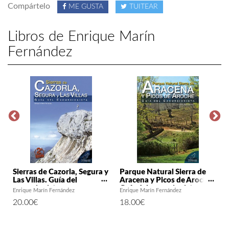
Compártelo
ME GUSTA
TUITEAR
Libros de Enrique Marín
Fernández
Sierras de Cazorla, Segura y
Parque Natural Sierra de
Las Villas. Guía del
Aracena y Picos de Aroche.
excursionista
Guía del excursionista
Enrique Marín Fernández
Enrique Marín Fernández
20.00
€
18.00
€