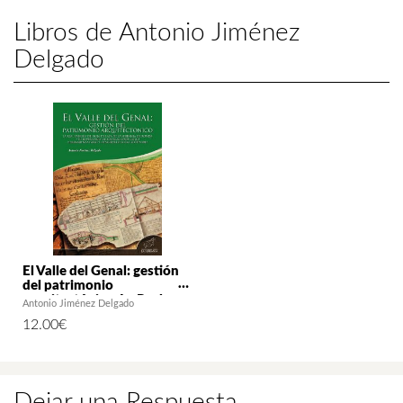
Libros de Antonio Jiménez
Delgado
El Valle del Genal: gestión
del patrimonio
arquitectónico. La Real
Antonio Jiménez Delgado
Fábrica de Hoja de Lata de
12.00
€
la Serranía de Ronda y su
inventario de edificaciones
como herramienta para el
desarrollo local sostenible
Dejar una Respuesta