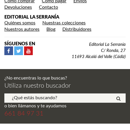
Cómo comprar
Cómo pagar
Envíos
Devoluciones
Contacto
EDITORIAL LA SERRANÍA
Quiénes somos
Nuestras colecciones
Nuestros autores
Blog
Distribuidores
SÍGUENOS EN
Editorial La Serranía
C/ Ronda, 27
11693 Alcalá del Valle (Cádiz)
¿No encuentras lo que buscas?
Utiliza nuestro buscador
o bien llámanos y te ayudamos
661 84 97 31