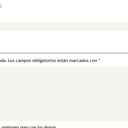
€
ada.
Los campos obligatorios están marcados con
*
 opiniones para con los demás