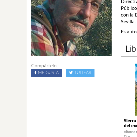
Directi
Público
con la 
Sevilla.
Es auto
Lib
Compártelo
ME GUSTA
TUITEAR
Sierra
del ex
Alfonso 
Díaz