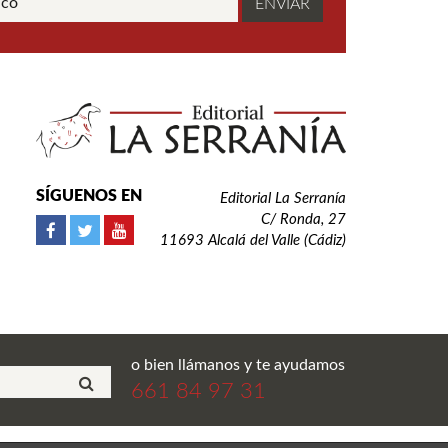
SÍGUENOS EN
Editorial La Serranía
C/ Ronda, 27
11693 Alcalá del Valle (Cádiz)
o bien llámanos y te ayudamos
661 84 97 31