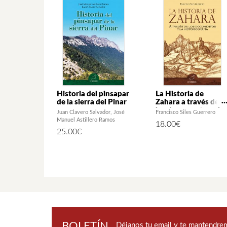
Historia del pinsapar
La Historia de
de la sierra del Pinar
Zahara a través de
los documentos y la
Juan Clavero Salvador
José
Francisco Siles Guerrero
historiografía (2ª ed.
Manuel Astillero Ramos
18.00
€
25.00
€
BOLETÍN
Déjanos tu email y te mantendrem